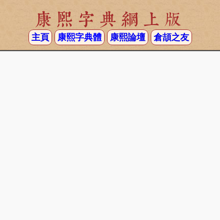
康熙字典網上版
主頁
康熙字典體
康熙論壇
倉頡之友