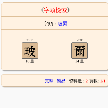
《
字頭檢索
》
字頭：
玻爾
73BB
723E
10 畫
14 畫
完整
|
簡易
資料數 :
2
頁數:
1/1