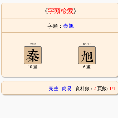
《
字頭檢索
》
字頭：
秦旭
79E6
65ED
10 畫
6 畫
完整
|
簡易
資料數 :
2
頁數:
1/1