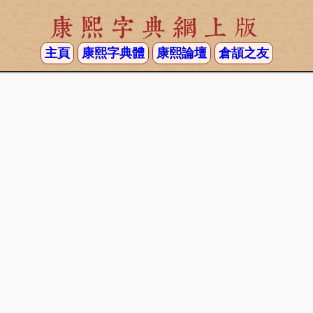
康熙字典網上版
主頁
康熙字典體
康熙論壇
倉頡之友