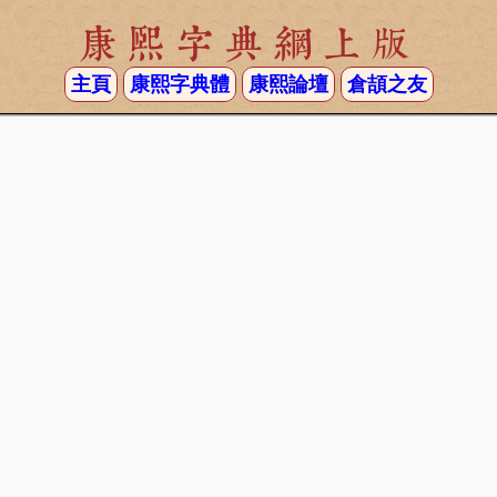
康熙字典網上版
主頁
康熙字典體
康熙論壇
倉頡之友