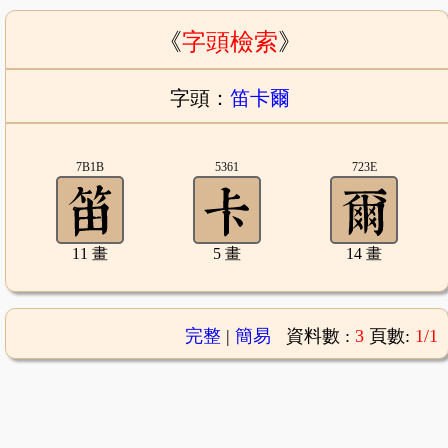
《
字頭檢索
》
字頭：
笛卡爾
7B1B
5361
723E
11 畫
5 畫
14 畫
完整
|
簡易
資料數 :
3
頁數:
1/1