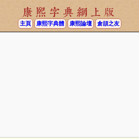
康熙字典網上版
主頁
康熙字典體
康熙論壇
倉頡之友