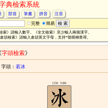
字典檢索系統
頡
部首
筆畫
拼音
注音
完整
簡易
檢索》請輸入數字。《全文檢索》至少輸入兩個漢字。
倉頡檢索》請輸入倉頡英文字母，支持*號模糊查尋。
《
字頭檢索
》
字頭：
若冰
1258 : 51B0