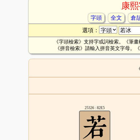
康熙
字頭
全文
倉
選項：
《字頭檢索》支持字或詞檢索。《筆畫
《拼音檢索》請輸入拼音英文字母。《
25326 : 82E5