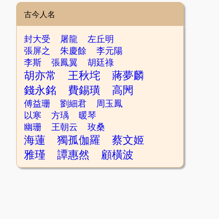
古今人名
封大受
屠龍
左丘明
張屏之
朱慶餘
李元陽
李斯
張鳳翼
胡廷祿
胡亦常
王秋垞
蔣夢麟
錢永銘
費錫璜
高閌
傅益珊
劉細君
周玉鳳
以寒
方瑀
暖琴
幽珊
王朝云
玫桑
海蓮
獨孤伽羅
蔡文姬
雅瑾
譚惠然
顧橫波