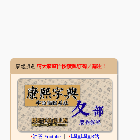
康熙頻道
請大家幫忙按讚與訂閱／關注！
⏵
油管 Youtube
｜
⏵
哔哩哔哩B站