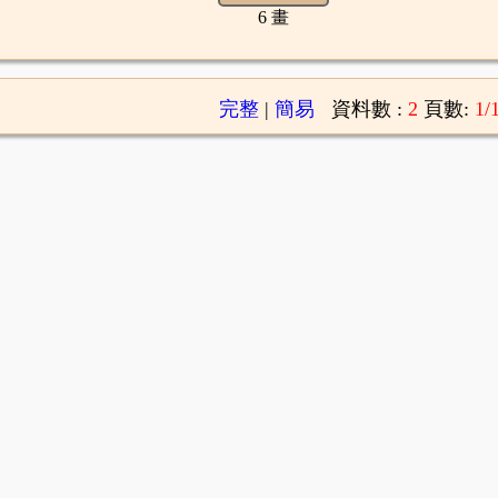
6 畫
完整
|
簡易
資料數 :
2
頁數:
1/