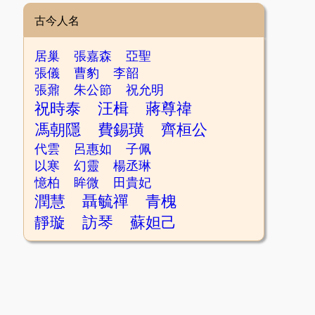
古今人名
居巢
張嘉森
亞聖
張儀
曹豹
李韶
張鼐
朱公節
祝允明
祝時泰
汪楫
蔣尊禕
馮朝隱
費錫璜
齊桓公
代雲
呂惠如
子佩
以寒
幻靈
楊丞琳
憶柏
眸微
田貴妃
潤慧
聶毓禪
青槐
靜璇
訪琴
蘇妲己