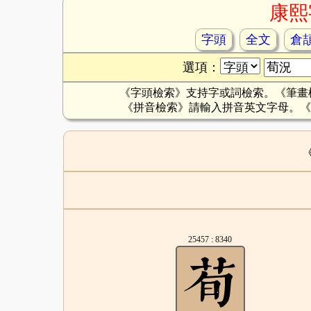
康熙
字頭
全文
倉
選項：
《字頭檢索》支持字或詞檢索。《筆畫
《拼音檢索》請輸入拼音英文字母。《
25457 : 8340