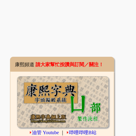
康熙頻道
請大家幫忙按讚與訂閱／關注！
⏵
油管 Youtube
｜
⏵
哔哩哔哩B站