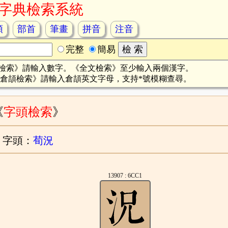
字典檢索系統
頡
部首
筆畫
拼音
注音
完整
簡易
檢索》請輸入數字。《全文檢索》至少輸入兩個漢字。
倉頡檢索》請輸入倉頡英文字母，支持*號模糊查尋。
《
字頭檢索
》
字頭：
荀況
13907 : 6CC1