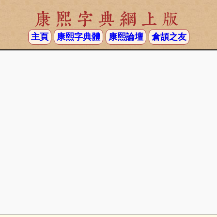
康熙字典網上版
主頁
康熙字典體
康熙論壇
倉頡之友