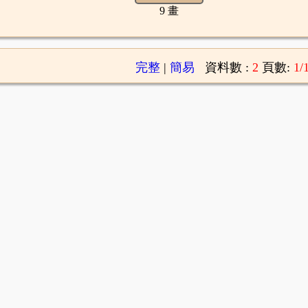
9 畫
完整
|
簡易
資料數 :
2
頁數:
1/