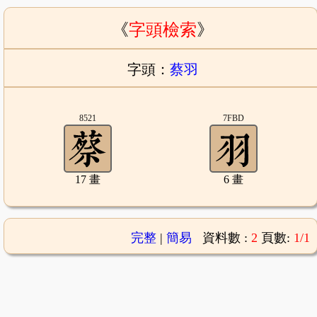
《
字頭檢索
》
字頭：
蔡羽
8521
7FBD
17 畫
6 畫
完整
|
簡易
資料數 :
2
頁數:
1/1