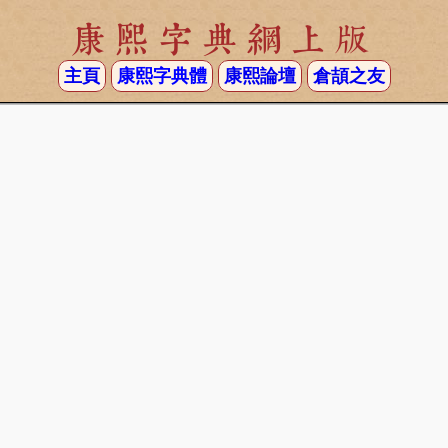
康熙字典網上版
主頁
康熙字典體
康熙論壇
倉頡之友