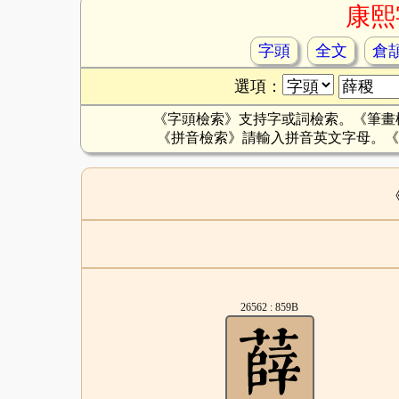
康熙
字頭
全文
倉
選項：
《字頭檢索》支持字或詞檢索。《筆畫
《拼音檢索》請輸入拼音英文字母。《
26562 : 859B