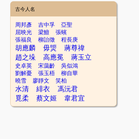
古今人名
周邦彥
吉中孚
亞聖
屈映光
梁鱣
張蠙
張福良
柳詒徵
程長庚
胡應麟
毋煚
蔣尊禕
趙之垛
高應冕
蔣玉立
史卓英
宋藹齡
吳似鴻
劉解憂
張玉梧
柳自華
曉雪
廖靜文
笑柏
水清
緋衣
馮沅君
覓柔
蔡文姬
韋君宜