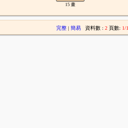
15 畫
完整
|
簡易
資料數 :
2
頁數:
1/