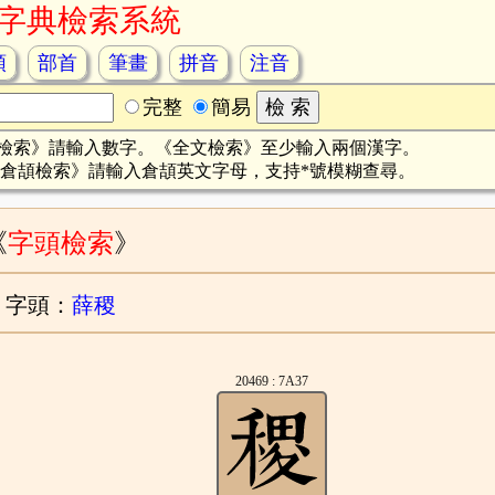
字典檢索系統
頡
部首
筆畫
拼音
注音
完整
簡易
檢索》請輸入數字。《全文檢索》至少輸入兩個漢字。
倉頡檢索》請輸入倉頡英文字母，支持*號模糊查尋。
《
字頭檢索
》
字頭：
薛稷
20469 : 7A37