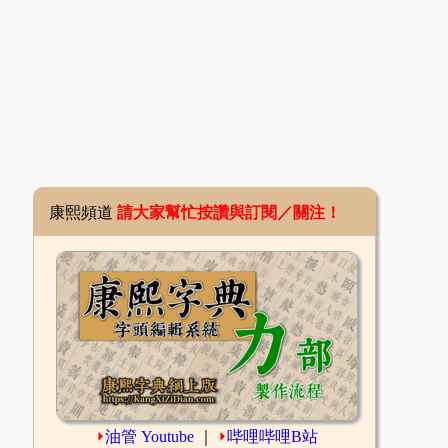
康熙頻道
請大家幫忙按讚與訂閱／關注！
⏵
油管 Youtube
｜
⏵
哔哩哔哩B站