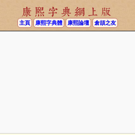
康熙字典網上版
主頁
康熙字典體
康熙論壇
倉頡之友