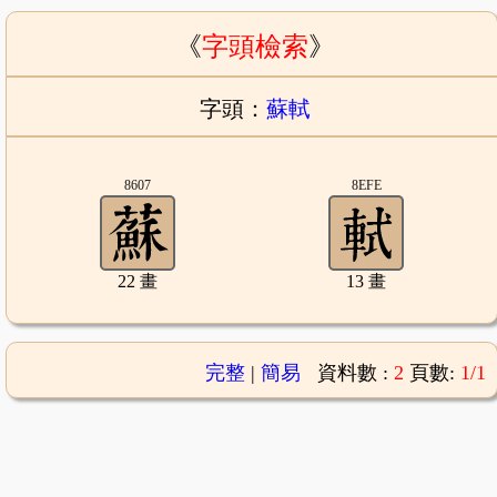
《
字頭檢索
》
字頭：
蘇軾
8607
8EFE
22 畫
13 畫
完整
|
簡易
資料數 :
2
頁數:
1/1