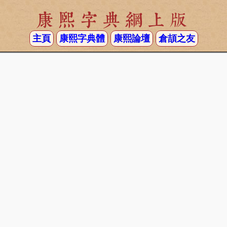
康熙字典網上版
主頁
康熙字典體
康熙論壇
倉頡之友