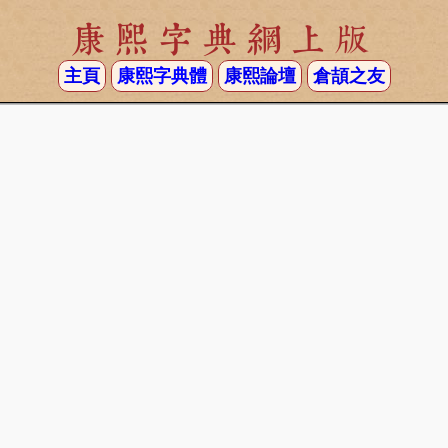
康熙字典網上版
主頁
康熙字典體
康熙論壇
倉頡之友