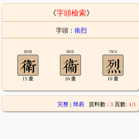
《
字頭檢索
》
字頭：
衛烈
885B
885E
70C8
15 畫
16 畫
10 畫
完整
|
簡易
資料數 :
3
頁數:
1/1