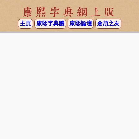
康熙字典網上版
主頁
康熙字典體
康熙論壇
倉頡之友