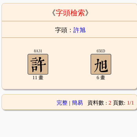
《
字頭檢索
》
字頭：
許旭
8A31
65ED
11 畫
6 畫
完整
|
簡易
資料數 :
2
頁數:
1/1