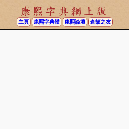
康熙字典網上版
主頁
康熙字典體
康熙論壇
倉頡之友