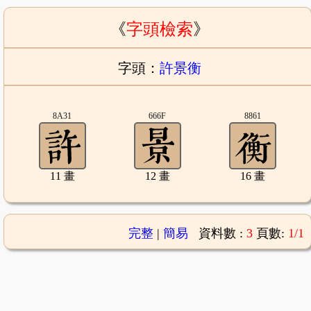
《
字頭檢索
》
字頭：
許景衡
8A31
666F
8861
11 畫
12 畫
16 畫
完整
|
簡易
資料數 :
3
頁數:
1/1