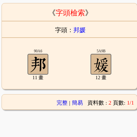
《
字頭檢索
》
字頭：
邦媛
90A6
5A9B
11 畫
12 畫
完整
|
簡易
資料數 :
2
頁數:
1/1