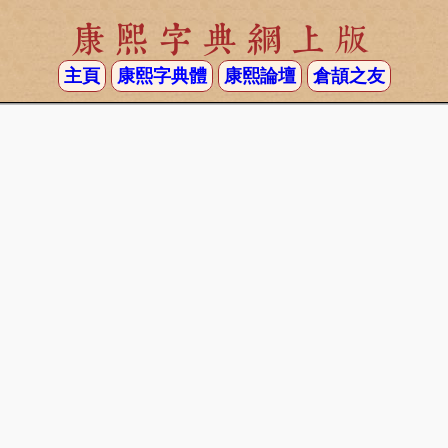
康熙字典網上版
主頁
康熙字典體
康熙論壇
倉頡之友