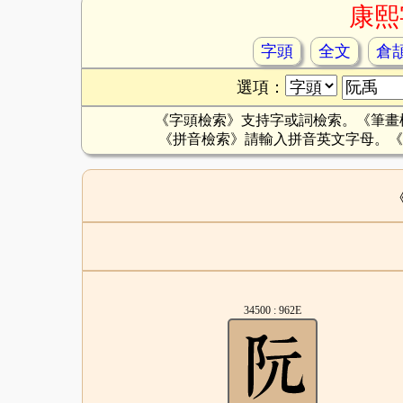
康熙
字頭
全文
倉
選項：
《字頭檢索》支持字或詞檢索。《筆畫
《拼音檢索》請輸入拼音英文字母。《
34500 : 962E