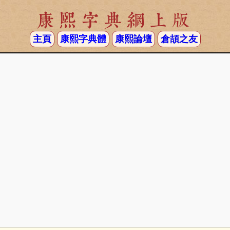
康熙字典網上版
主頁
康熙字典體
康熙論壇
倉頡之友