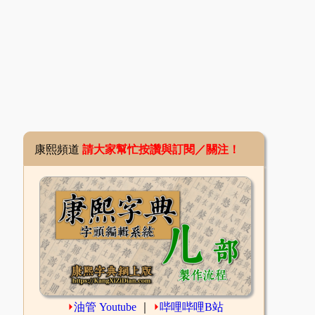
康熙頻道
請大家幫忙按讚與訂閱／關注！
⏵
油管 Youtube
｜
⏵
哔哩哔哩B站