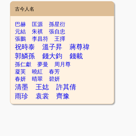
古今人名
巴赫
匡源
孫星衍
元結
朱祺
張自忠
張鵬
李昌符
王擇
祝時泰
溫子昇
蔣尊禕
郭鱗孫
錢大鈞
錢載
孫仁獻
夢曼
周月尊
凝芙
曉紅
春芳
春妍
晴翠
碧妍
清墨
王娡
許其倩
雨珍
袁裳
齊豫