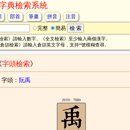
字典檢索系統
頡
部首
筆畫
拼音
注音
完整
簡易
檢索》請輸入數字。《全文檢索》至少輸入兩個漢字。
倉頡檢索》請輸入倉頡英文字母，支持*號模糊查尋。
《
字頭檢索
》
字頭：
阮禹
20191 : 79B9