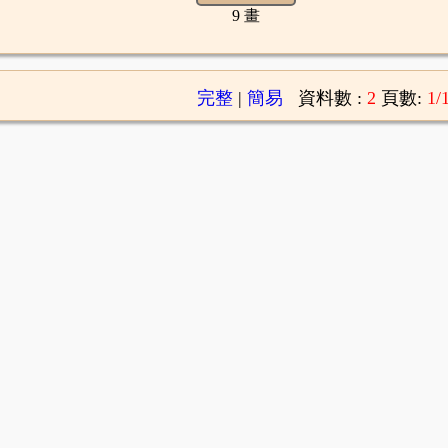
9 畫
完整
|
簡易
資料數 :
2
頁數:
1/