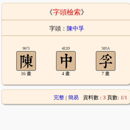
《
字頭檢索
》
字頭：
陳中孚
9673
4E2D
5B5A
16 畫
4 畫
7 畫
完整
|
簡易
資料數 :
3
頁數:
1/1