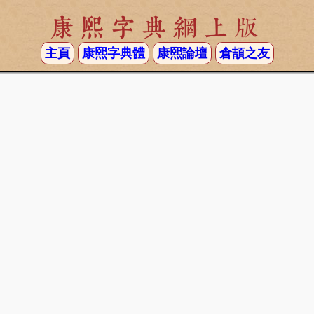
康熙字典網上版
主頁
康熙字典體
康熙論壇
倉頡之友