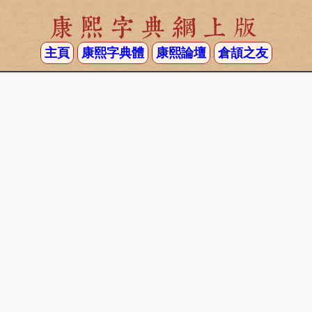
康熙字典網上版
主頁
康熙字典體
康熙論壇
倉頡之友