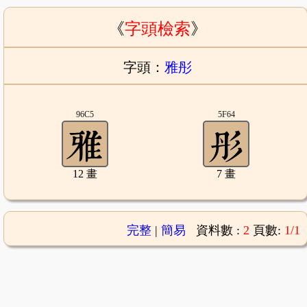
《
字頭檢索
》
字頭：
雅彤
96C5
5F64
12 畫
7 畫
完整
|
簡易
資料數 :
2
頁數:
1/1