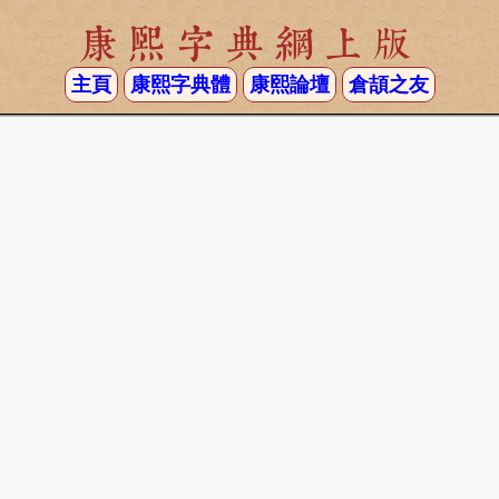
康熙字典網上版
主頁
康熙字典體
康熙論壇
倉頡之友