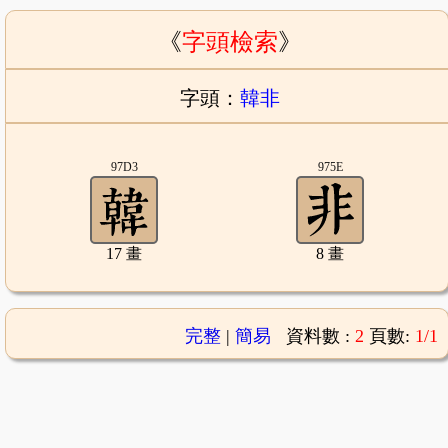
《
字頭檢索
》
字頭：
韓非
97D3
975E
17 畫
8 畫
完整
|
簡易
資料數 :
2
頁數:
1/1