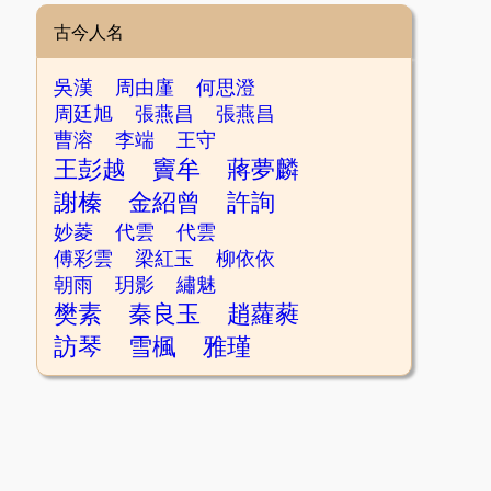
古今人名
吳漢
周由廑
何思澄
周廷旭
張燕昌
張燕昌
曹溶
李端
王守
王彭越
竇牟
蔣夢麟
謝榛
金紹曾
許詢
妙菱
代雲
代雲
傅彩雲
梁紅玉
柳依依
朝雨
玥影
繡魅
樊素
秦良玉
趙蘿蕤
訪琴
雪楓
雅瑾