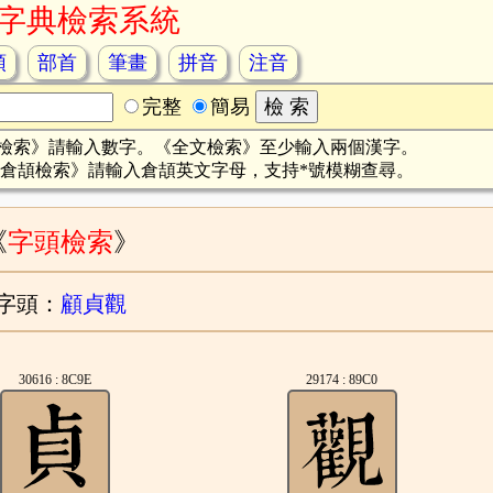
字典檢索系統
頡
部首
筆畫
拼音
注音
完整
簡易
檢索》請輸入數字。《全文檢索》至少輸入兩個漢字。
倉頡檢索》請輸入倉頡英文字母，支持*號模糊查尋。
《
字頭檢索
》
字頭：
顧貞觀
30616 : 8C9E
29174 : 89C0