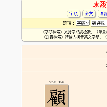
康熙
字頭
全文
倉
選項：
《字頭檢索》支持字或詞檢索。《筆畫
《拼音檢索》請輸入拼音英文字母。《
36268 : 9867