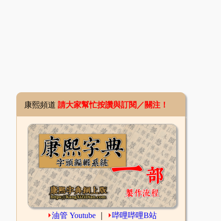
康熙頻道
請大家幫忙按讚與訂閱／關注！
⏵
油管 Youtube
｜
⏵
哔哩哔哩B站