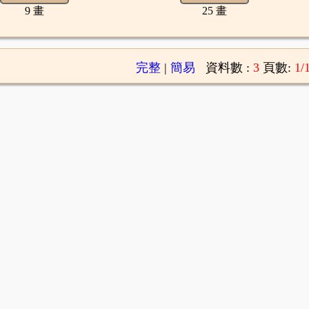
9 畫
25 畫
完整
|
簡易
資料數 :
3
頁數:
1/