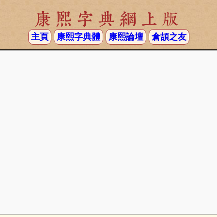
康熙字典網上版
主頁
康熙字典體
康熙論壇
倉頡之友