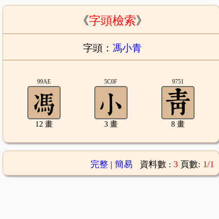
《
字頭檢索
》
字頭：
馮小青
99AE
5C0F
9751
12 畫
3 畫
8 畫
完整
|
簡易
資料數 :
3
頁數:
1/1