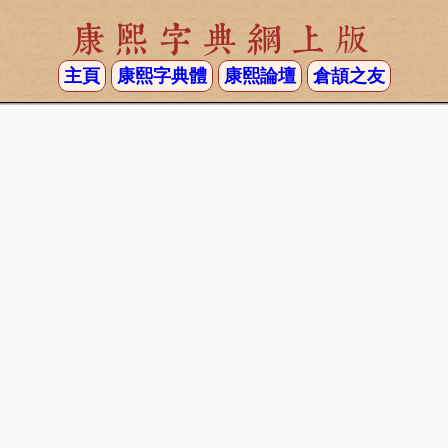
康熙字典網上版
主頁
康熙字典體
康熙論壇
倉頡之友