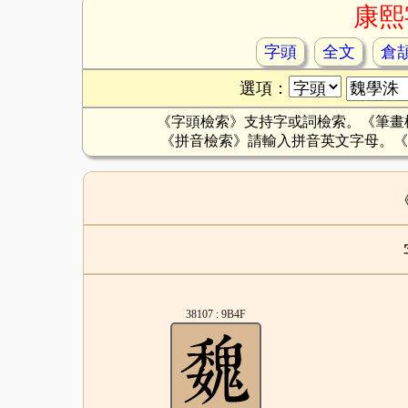
康熙
字頭
全文
倉
選項：
《字頭檢索》支持字或詞檢索。《筆畫
《拼音檢索》請輸入拼音英文字母。《
38107 : 9B4F