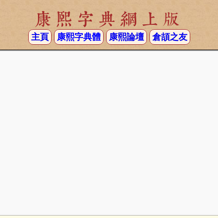
康熙字典網上版
主頁
康熙字典體
康熙論壇
倉頡之友