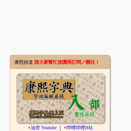
康熙頻道
請大家幫忙按讚與訂閱／關注！
⏵
油管 Youtube
｜
⏵
哔哩哔哩B站