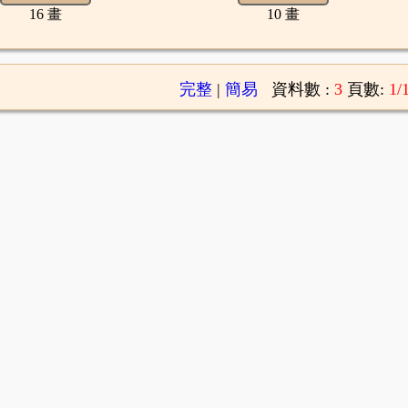
16 畫
10 畫
完整
|
簡易
資料數 :
3
頁數:
1/