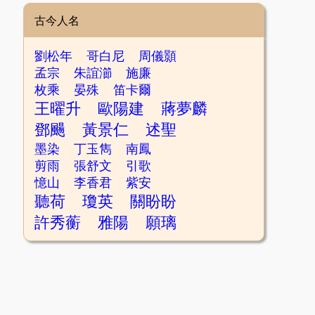
古今人名
劉松年
哥白尼
周儀顥
孟宗
朱誼瀄
施廉
枚乘
晏殊
笛卡爾
王曜升
歐陽建
蔣夢麟
鄧颺
黃景仁
述聖
墨染
丁玉雋
南鳳
剪雨
張舒文
引歌
憶山
李香君
紫安
聽荷
瓊英
關盼盼
許秀蘅
雅陽
願璃