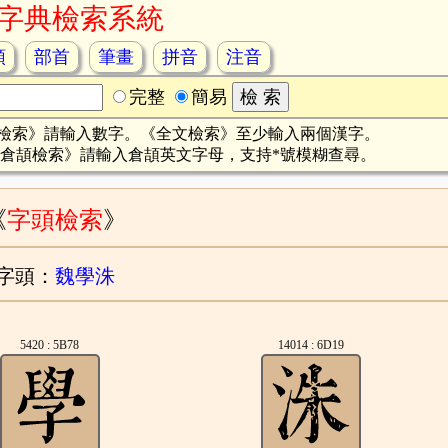
字典檢索系統
頡
部首
筆畫
拼音
注音
完整
簡易
檢索》請輸入數字。《全文檢索》至少輸入兩個漢字。
倉頡檢索》請輸入倉頡英文字母，支持*號模糊查尋。
《
字頭檢索
》
字頭：
魏學洙
5420 : 5B78
14014 : 6D19