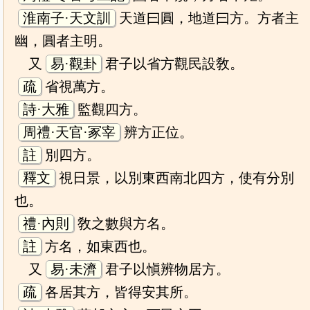
淮南子·天文訓
天道曰圓，地道曰方。方者主
幽，圓者主明。
又
易·觀卦
君子以省方觀民設敎。
疏
省視萬方。
詩·大雅
監觀四方。
周禮·天官·冢宰
辨方正位。
註
別四方。
釋文
視日景，以別東西南北四方，使有分別
也。
禮·內則
敎之數與方名。
註
方名，如東西也。
又
易·未濟
君子以愼辨物居方。
疏
各居其方，皆得安其所。