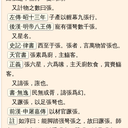
又計物之數曰張。
左傳·昭十三年
子產以幄幕九張行。
後漢·明帝八王傳
寵有彊弩數千張。
又星名。
史記·律書
西至于張。張者，言萬物皆張也。
天官書
張素爲廚，主觴客。
正義
張六星，六爲嗉，主天廚飮食，賞賚觴
客。
又譸張，誑也。
書·無逸
民無或胥，譸張爲幻。
又蹶張，以足張弩也。
前漢·申屠嘉傳
以材官蹶張。
註
如淳曰：能脚踏强弩張之，故曰蹶張。師