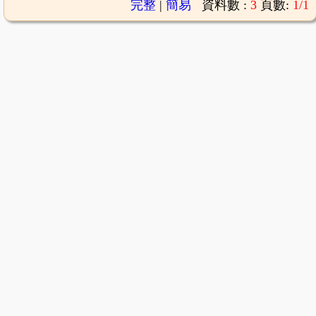
完整
|
簡易
資料數 :
3
頁數:
1/1