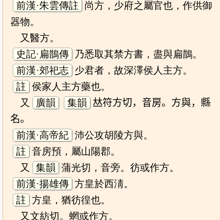
前漢·朱雲傳註
尚方，少府之屬官也，作供御
器物。
又醫方。
史記·扁鵲傳
乃悉取其禁方書，盡與扁鵲。
前漢·郊祀志
少君者，故深澤侯人主方。
註
侯家人主方藥也。
又
廣韻
集韻
𠀤符方切，音房。方與，縣
名。
前漢·高帝紀
沛公攻胡陵方與。
註
音房預，屬山陽郡。
又
集韻
蒲光切，音旁。彷或作方。
前漢·揚雄傳
方皇於西淸。
註
方皇，猶彷徨也。
又文紡切。蝄或作方。