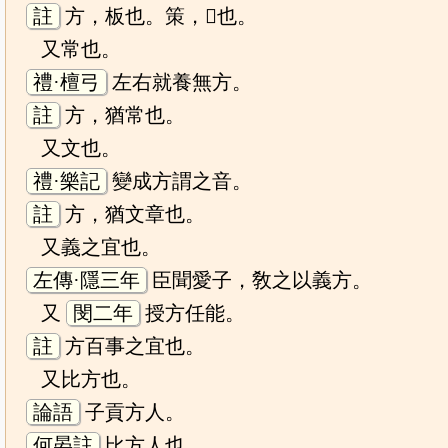
註
方，板也。策，𥳑也。
又常也。
禮·檀弓
左右就養無方。
註
方，猶常也。
又文也。
禮·樂記
變成方謂之音。
註
方，猶文章也。
又義之宜也。
左傳·隱三年
臣聞愛子，敎之以義方。
又
閔二年
授方任能。
註
方百事之宜也。
又比方也。
論語
子貢方人。
何晏註
比方人也。