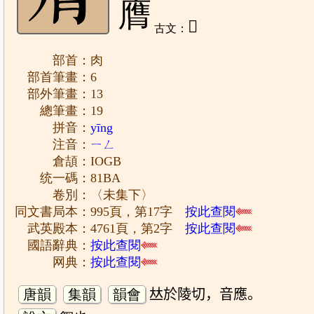
膺
𦢻
古文：
部首：肉
部首筆畫：6
部外筆畫：13
總筆畫：19
拼音：
yīng
注音：
ㄧㄥ
倉頡：IOGB
统一碼：81BA
卷別：〈未集下〉
同文書局本：995頁，第17字
按此查閱
武英殿本：4761頁，第2字
按此查閱
國語辭典：
按此查閱
网典：
按此查閱
唐韻
集韻
韻會
𠀤於陵切，音應。