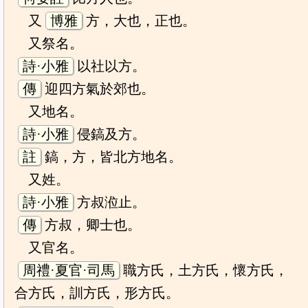
又
博雅
方，大也，正也。
又祭名。
詩·小雅
以社以方。
傳
迎四方氣於郊也。
又地名。
詩·小雅
侵鎬及方。
註
鎬，方，皆北方地名。
又姓。
詩·小雅
方叔涖止。
傳
方叔，卿士也。
又官名。
周禮·夏官·司馬
職方氏，土方氏，懷方氏，
合方氏，訓方氏，形方氏。