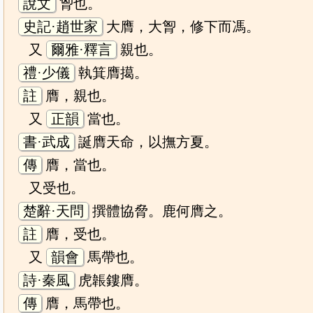
說文
胷也。
史記·趙世家
大膺，大胷，修下而馮。
又
爾雅·釋言
親也。
禮·少儀
執箕膺擖。
註
膺，親也。
又
正韻
當也。
書·武成
誕膺天命，以撫方夏。
傳
膺，當也。
又受也。
楚辭·天問
撰體協脅。鹿何膺之。
註
膺，受也。
又
韻會
馬帶也。
詩·秦風
虎韔鏤膺。
傳
膺，馬帶也。