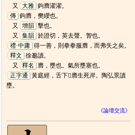
又
大雅
鉤膺濯濯。
傳
鉤膺，樊纓也。
又
增韻
擊也。
又
集韻
於證切，英去聲。胷也。
禮·中庸
得一善，則拳拳服膺，而弗失之矣。
釋文
徐邈讀。
又
釋名
膺，壅也。氣所壅塞也。
正字通
黃庭經，舌下𤣥膺生死岸。陶弘景讀
壅。
《論壇交流》