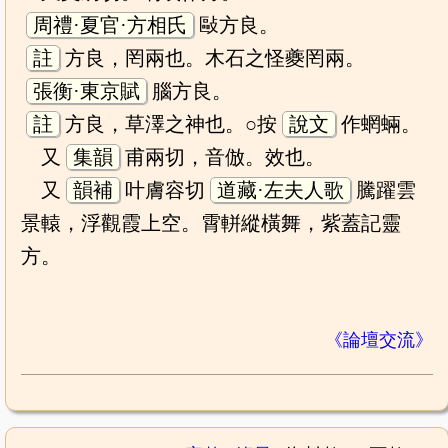
周禮·夏官·方相氏
敺方良。
註
方良，罔兩也。木石之怪夔罔兩。
張衡·東京賦
腦方良。
註
方良，草澤之神也。○按
說文
作蝄蜽。
又
集韻
甫兩切，音倣。效也。
又
韻補
叶膚容切
道藏·左夫人歌
騰躍雲
景轅，浮觀霞上空。霄軿縱橫舞，紫蓋記靈
方。
《論壇交流》