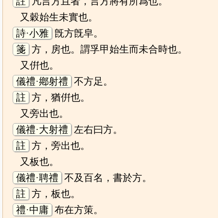
註
凡言方且者，言方將有所爲也。
又穀始生未實也。
詩·小雅
旣方旣皁。
箋
方，房也。謂孚甲始生而未合時也。
又倂也。
儀禮·鄕射禮
不方足。
註
方，猶倂也。
又旁出也。
儀禮·大射禮
左右曰方。
註
方，旁出也。
又板也。
儀禮·聘禮
不及百名，書於方。
註
方，板也。
禮·中庸
布在方策。