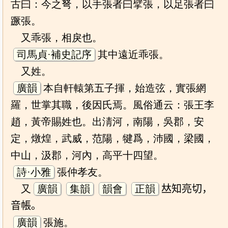
古曰：今之弩，以手張者曰擘張，以足張者曰
蹶張。
又乖張，相戾也。
司馬貞·補史記序
其中遠近乖張。
又姓。
廣韻
本自軒轅第五子揮，始造弦，實張網
羅，世掌其職，後因氏焉。風俗通云：張王李
趙，黃帝賜姓也。出淸河，南陽，吳郡，安
定，燉煌，武威，范陽，犍爲，沛國，梁國，
中山，汲郡，河內，高平十四望。
詩·小雅
張仲孝友。
又
廣韻
集韻
韻會
正韻
𠀤知亮切，
音帳。
廣韻
張施。