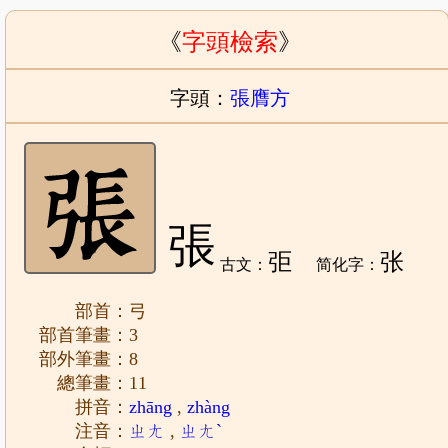
《
字頭檢索
》
字頭：
張膺方
張
弡
张
古文：
简化字：
部首：弓
部首筆畫：3
部外筆畫：8
總筆畫：11
拼音：
zhāng
,
zhàng
注音：
ㄓㄤ
,
ㄓㄤˋ