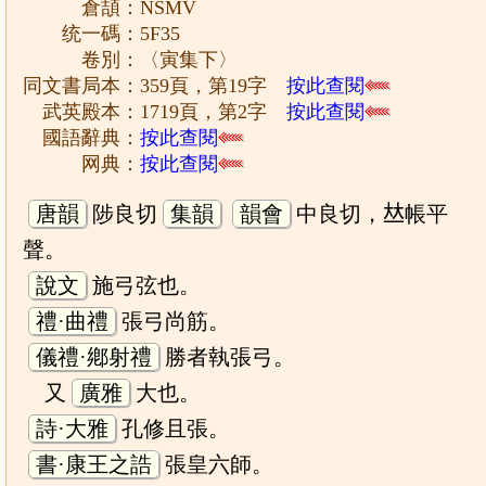
倉頡：NSMV
统一碼：5F35
卷別：〈寅集下〉
同文書局本：359頁，第19字
按此查閱
武英殿本：1719頁，第2字
按此查閱
國語辭典：
按此查閱
网典：
按此查閱
唐韻
陟良切
集韻
韻會
中良切，𠀤帳平
聲。
說文
施弓弦也。
禮·曲禮
張弓尚筋。
儀禮·鄕射禮
勝者執張弓。
又
廣雅
大也。
詩·大雅
孔修且張。
書·康王之誥
張皇六師。