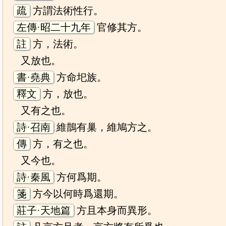
疏
方謂法術性行。
左傳·昭二十九年
官修其方。
註
方，法術。
又放也。
書·堯典
方命圯族。
釋文
方，放也。
又有之也。
詩·召南
維鵲有巢，維鳩方之。
傳
方，有之也。
又今也。
詩·秦風
方何爲期。
箋
方今以何時爲還期。
莊子·天地篇
方且本身而異形。