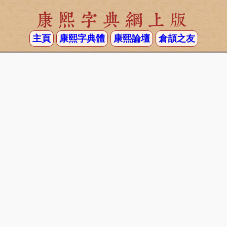
康熙字典網上版
主頁
康熙字典體
康熙論壇
倉頡之友