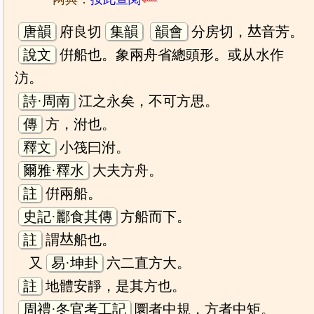
唐韻
府良切
集韻
韻會
分房切，𠀤音芳。
說文
倂船也。象兩舟省總頭形。或从水作
汸。
詩·周南
江之永矣，不可方思。
傳
方，泭也。
釋文
小筏曰泭。
爾雅·釋水
大夫方舟。
註
倂兩船。
史記·酈食其傳
方船而下。
註
謂𠀤船也。
又
易·坤卦
六二直方大。
註
地體安靜，是其方也。
周禮·冬官考工記
圜者中規，方者中矩。