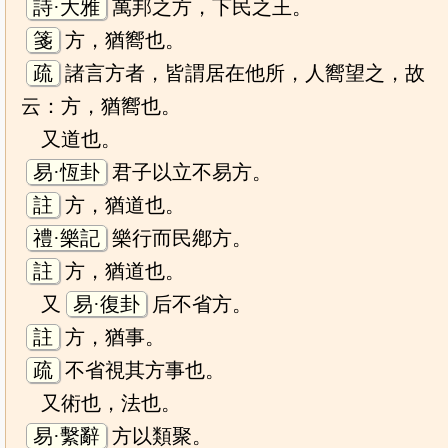
詩·大雅
萬邦之方，下民之王。
箋
方，猶嚮也。
疏
諸言方者，皆謂居在他所，人嚮望之，故
云：方，猶嚮也。
又道也。
易·恆卦
君子以立不易方。
註
方，猶道也。
禮·樂記
樂行而民鄕方。
註
方，猶道也。
又
易·復卦
后不省方。
註
方，猶事。
疏
不省視其方事也。
又術也，法也。
易·繫辭
方以類聚。