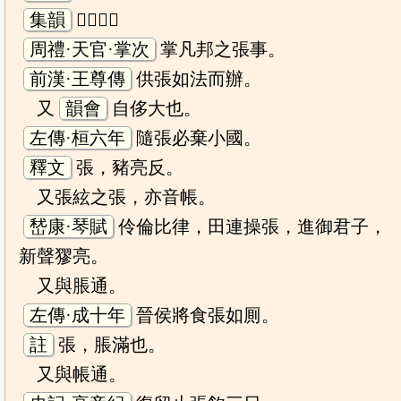
集韻
𨻰設也。
周禮·天官·掌次
掌凡邦之張事。
前漢·王尊傳
供張如法而辦。
又
韻會
自侈大也。
左傳·桓六年
隨張必棄小國。
釋文
張，豬亮反。
又張絃之張，亦音帳。
嵆康·琴賦
伶倫比律，田連操張，進御君子，
新聲㺒亮。
又與脹通。
左傳·成十年
晉侯將食張如厠。
註
張，脹滿也。
又與帳通。