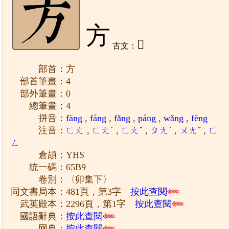
方
𤙗
古文：
部首：方
部首筆畫：4
部外筆畫：0
總筆畫：4
拼音：
fāng
,
fáng
,
fǎng
,
páng
,
wǎng
,
fēng
注音：
ㄈㄤ
,
ㄈㄤˊ
,
ㄈㄤˇ
,
ㄆㄤˊ
,
ㄨㄤˇ
,
ㄈ
ㄥ
倉頡：YHS
统一碼：65B9
卷別：〈卯集下〉
同文書局本：481頁，第3字
按此查閱
武英殿本：2296頁，第1字
按此查閱
國語辭典：
按此查閱
网典：
按此查閱