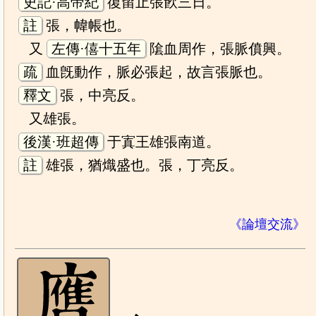
史記·高帝紀
復留止張飮三日。
註
張，幃帳也。
又
左傳·僖十五年
隂血周作，張脈僨興。
疏
血旣動作，脈必張起，故言張脈也。
釋文
張，中亮反。
又雄張。
後漢·班超傳
于寘王雄張南道。
註
雄張，猶熾盛也。張，丁亮反。
《論壇交流》