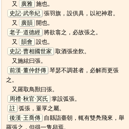
又
廣雅
施也。
史記·武帝紀
張羽旗，設供具，以祀神君。
又
廣韻
開也。
老子·道德經
將欲翕之，必故張之。
又
韻會
設也。
史記·曹相國世家
取酒張坐飮。
又施絃曰張。
前漢·董仲舒傳
琴瑟不調甚者，必解而更張
之。
又羅取鳥獸曰張。
周禮·秋官·冥氏
掌設弧張。
註
弧張，罿罦之屬。
後漢·王喬傳
自縣詣臺朝，輒有雙鳧飛來，舉
羅張之，但得一隻舄焉。