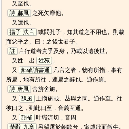
又至也。
詩·鄘風
之死矢靡他。
又遺也。
揚子·法言
或問孔子，知其道之不用也。則載
而惡乎之。曰：之後世君子。
註
言行道者貴乎及身，乃載以遺後世。
又姓。出
姓苑
。
又
郝敬讀書通
凡言之者，物有所指，事有
所屬，地有所往，連屬之辭也。通作旃。
詩·唐風
舍旃舍旃。
又
魏風
上愼旃哉。𠀤與之同。通作至。往
彼曰之，到此曰至，音義互通。
又
韻補
叶職流切，音周。
楚辭·九章
呂望屠於朝歌兮，甯戚歌而飯牛。