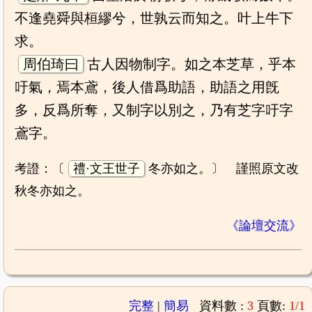
不逢堯舜與桓繆兮，世孰云而知之。叶上牛下
求。
周伯琦曰
古人因物制字。如之本芝草，乎本
吁氣，焉本鳶，後人借爲助語，助語之用旣
多，反爲所奪，又制字以別之，乃有芝字吁字
鳶字。
考證：〔
禮·文王世子
冬亦如之。〕 謹照原文改
秋冬亦如之。
《論壇交流》
完整
|
簡易
資料數 :
3
頁數:
1/1