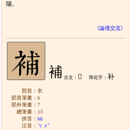
陽。
《論壇交流》
補
𢒏
补
古文：
简化字：
部首：衣
部首筆畫：6
部外筆畫：7
總筆畫：13
拼音：
bǔ
注音：
ㄅㄨˇ