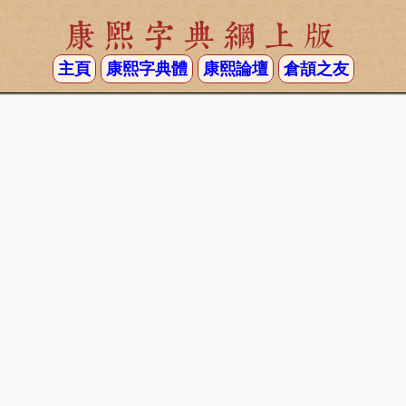
康熙字典網上版
主頁
康熙字典體
康熙論壇
倉頡之友