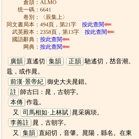
倉頡：ALMO
统一碼：6641
卷別：〈辰集上〉
同文書局本：494頁，第21字
按此查閱
武英殿本：2358頁，第13字
按此查閱
國語辭典：
按此查閱
网典：
按此查閱
廣韻
直遙切
集韻
正韻
馳遙切，𠀤音潮。
鼂，或作晁。
前漢·景帝紀
御史大夫晁錯。
註
師古曰：晁，古朝字。
本傳
作鼂。
又
司馬相如·上林賦
晁采琬琰。
李善註
晁，古朝字。
又
集韻
直紹切，音肇。晁陽，縣名。在東