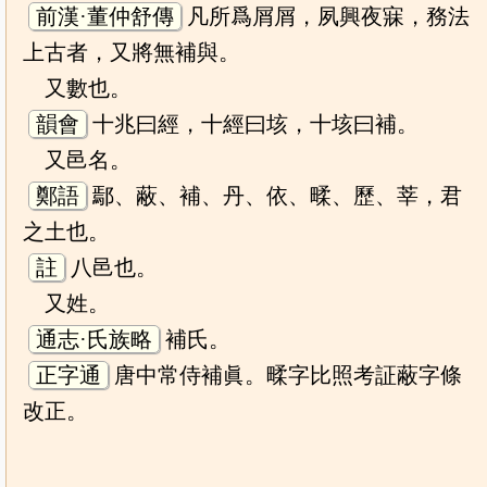
前漢·董仲舒傳
凡所爲屑屑，夙興夜寐，務法
上古者，又將無補與。
又數也。
韻會
十兆曰經，十經曰垓，十垓曰補。
又邑名。
鄭語
鄢、蔽、補、丹、依、㽥、歷、莘，君
之土也。
註
八邑也。
又姓。
通志·氏族略
補氏。
正字通
唐中常侍補眞。㽥字比照考証蔽字條
改正。