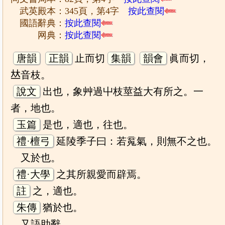
武英殿本：345頁，第4字
按此查閱
國語辭典：
按此查閱
网典：
按此查閱
唐韻
正韻
止而切
集韻
韻會
眞而切，
𠀤音枝。
說文
出也，象艸過屮枝莖益大有所之。一
者，地也。
玉篇
是也，適也，往也。
禮·檀弓
延陵季子曰：若䰟氣，則無不之也。
又於也。
禮·大學
之其所親愛而辟焉。
註
之，適也。
朱傳
猶於也。
又語助辭。