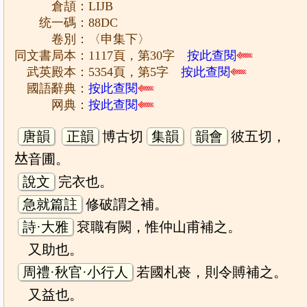
倉頡：LIJB
统一碼：88DC
卷別：〈申集下〉
同文書局本：1117頁，第30字
按此查閱
武英殿本：5354頁，第5字
按此查閱
國語辭典：
按此查閱
网典：
按此查閱
唐韻
正韻
博古切
集韻
韻會
彼五切，
𠀤音圃。
說文
完衣也。
急就篇註
修破謂之補。
詩·大雅
袞職有闕，惟仲山甫補之。
又助也。
周禮·秋官·小行人
若國札䘮，則令賻補之。
又益也。