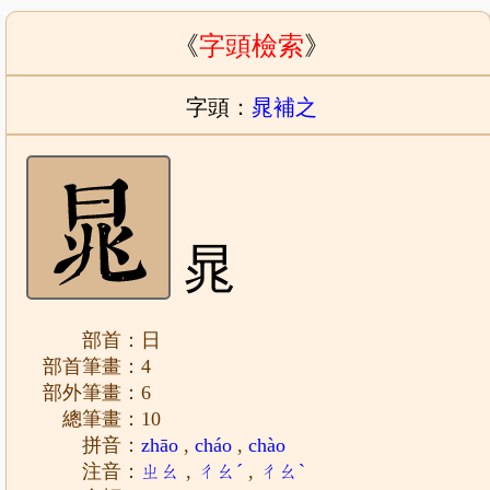
《
字頭檢索
》
字頭：
晁補之
晁
部首：日
部首筆畫：4
部外筆畫：6
總筆畫：10
拼音：
zhāo
,
cháo
,
chào
注音：
ㄓㄠ
,
ㄔㄠˊ
,
ㄔㄠˋ