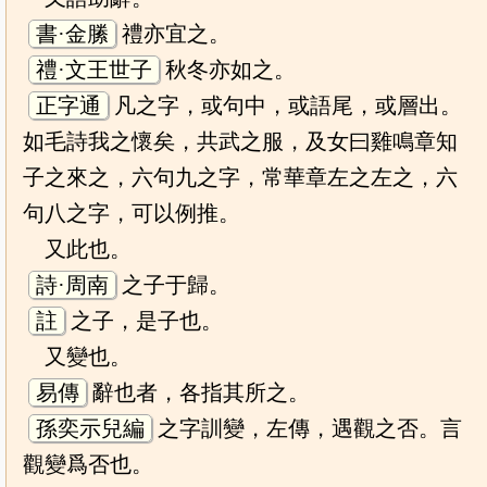
書·金縢
禮亦宜之。
禮·文王世子
秋冬亦如之。
正字通
凡之字，或句中，或語尾，或層出。
如毛詩我之懷矣，共武之服，及女曰雞鳴章知
子之來之，六句九之字，常華章左之左之，六
句八之字，可以例推。
又此也。
詩·周南
之子于歸。
註
之子，是子也。
又變也。
易傳
辭也者，各指其所之。
孫奕示兒編
之字訓變，左傳，遇觀之否。言
觀變爲否也。