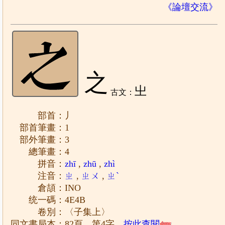
《論壇交流》
之
㞢
古文：
部首：丿
部首筆畫：1
部外筆畫：3
總筆畫：4
拼音：
zhī
,
zhū
,
zhì
注音：
ㄓ
,
ㄓㄨ
,
ㄓˋ
倉頡：INO
统一碼：4E4B
卷別：〈子集上〉
同文書局本：82頁，第4字
按此查閱