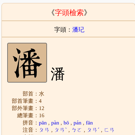
《
字頭檢索
》
字頭：
潘玘
潘
部首：水
部首筆畫：4
部外筆畫：12
總筆畫：16
拼音：
pān
,
pàn
,
bō
,
pán
,
fān
注音：
ㄆㄢ
,
ㄆㄢˋ
,
ㄅㄛ
,
ㄆㄢˊ
,
ㄈㄢ