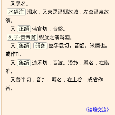
又泉名。
水經注
濕水，又東逕潘縣故城，左會潘泉故
瀆。
又
正韻
蒲官切，音盤。
列子·黃帝篇
鯢旋之潘爲淵。
又
集韻
韻會
𠀤孚袁切，音翻。米爛也。
或作𤄜。
又
集韻
逋禾切，音波。潘旍，縣名，在臨
淮。
又普半切，音判。縣名，在上谷。或省作
番。
《論壇交流》