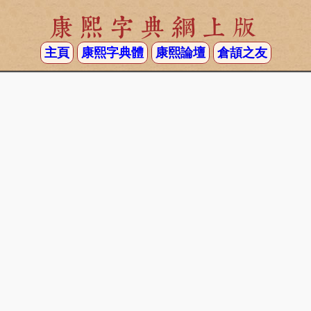
康熙字典網上版
主頁
康熙字典體
康熙論壇
倉頡之友