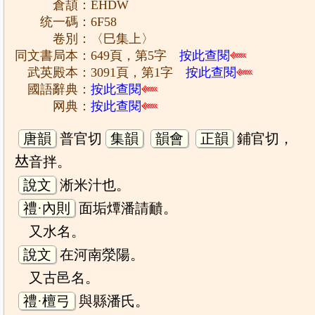
倉頡：EHDW
统一碼：6F58
卷別：〈巳集上〉
同文書局本：649頁，第5字
按此查閱
武英殿本：3091頁，第1字
按此查閱
國語辭典：
按此查閱
网典：
按此查閱
唐韻
普官切
集韻
韻會
正韻
鋪官切，
𠀤音拌。
說文
淅米汁也。
禮·內則
面垢燂潘請靧。
又水名。
說文
在河南滎陽。
又古邑名。
禮·檀弓
與縣潘氏。