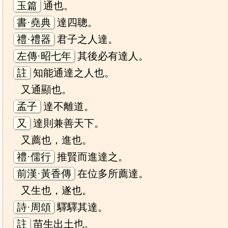
玉篇
通也。
書·堯典
達四聰。
禮·禮器
君子之人達。
左傳·昭七年
其後必有達人。
註
知能通達之人也。
又通顯也。
孟子
達不離道。
又
達則兼善天下。
又薦也，進也。
禮·儒行
推賢而進達之。
前漢·黃香傳
在位多所薦達。
又生也，遂也。
詩·周頌
驛驛其達。
註
苗生出土也。