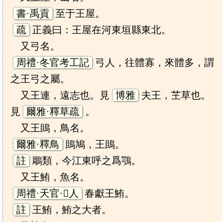
書·禹貢
至于王屋。
疏
正義曰：王屋在河東垣縣東北。
又弓名。
周禮·冬官考工記
弓人，往體寡，來體多，謂
之王弓之屬。
又王連，遠志也。見
博雅
夫王，芏草也。
見
爾雅·釋草疏
。
又王鴡，鳥名。
爾雅·釋鳥
鴡鳩，王鴡。
註
鵰類，今江東呼之爲鶚。
又王鮪，魚名。
周禮·天官·人
春獻王鮪。
註
王鮪，鮪之大者。