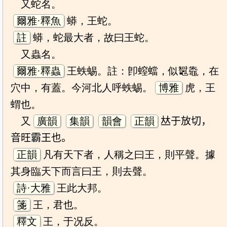
又蛇名。
爾雅·釋魚
蟒，王蛇。
註
蟒，蛇最大者，故曰王蛇。
又蟲名。
爾雅·釋蟲
王蛈蜴。註：卽螲蟷，似䵹鼄，在
穴中，有蓋。今河北人呼蛈蜴。
博雅
虎，王
蝟也。
又
廣韻
集韻
韻會
正韻
𠀤于放切，
音旺霸王也。
正韻
凡有天下者，人稱之曰王，則平聲。據
其身臨天下而言曰王，則去聲。
詩·大雅
王此大邦。
箋
王，君也。
釋文
王，于况反。