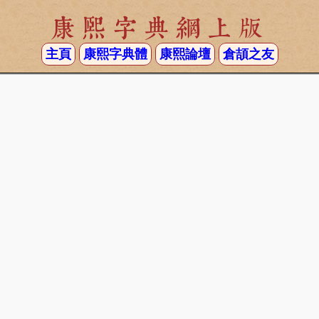
康熙字典網上版
主頁
康熙字典體
康熙論壇
倉頡之友