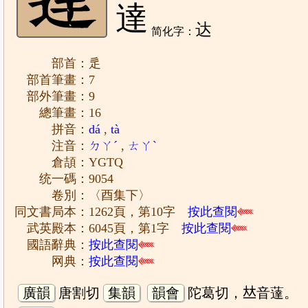
達
达
简化字：
部首：辵
部首筆畫：7
部外筆畫：9
總筆畫：16
拼音：
dá
,
tà
注音：
ㄉㄚˊ
,
ㄊㄚˋ
倉頡：YGTQ
统一碼：9054
卷別：〈酉集下〉
同文書局本：1262頁，第10字
按此查閱
武英殿本：6045頁，第1字
按此查閱
國語辭典：
按此查閱
网典：
按此查閱
廣韻
唐割切
集韻
韻會
陀葛切，𠀤音薘。