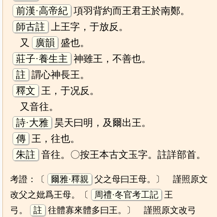
前漢·高帝紀
項羽背約而王君王於南鄭。
師古註
上王字，于放反。
又
廣韻
盛也。
莊子·養生主
神雖王，不善也。
註
謂心神長王。
釋文
王，于况反。
又音往。
詩·大雅
昊天曰明，及爾出王。
傳
王，往也。
朱註
音往。〇按王本古文玉字。註詳部首。
考證：〔
爾雅·釋親
父之母曰王母。〕 謹照原文
改父之妣爲王母。〔
周禮·冬官考工記
王
弓。
註
往體寡來體多曰王。〕 謹照原文改弓