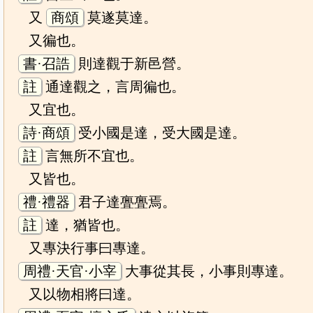
又
商頌
莫遂莫達。
又徧也。
書·召誥
則達觀于新邑營。
註
通達觀之，言周徧也。
又宜也。
詩·商頌
受小國是達，受大國是達。
註
言無所不宜也。
又皆也。
禮·禮器
君子達亹亹焉。
註
達，猶皆也。
又專決行事曰專達。
周禮·天官·小宰
大事從其長，小事則專達。
又以物相將曰達。