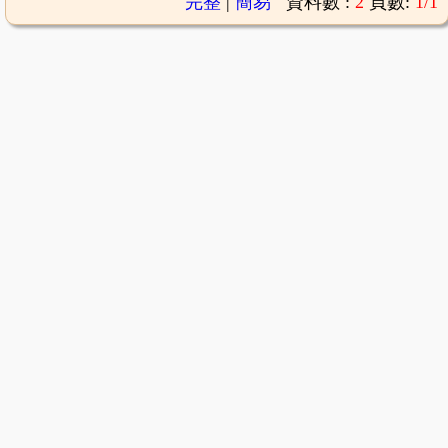
完整
|
簡易
資料數 :
2
頁數:
1/1