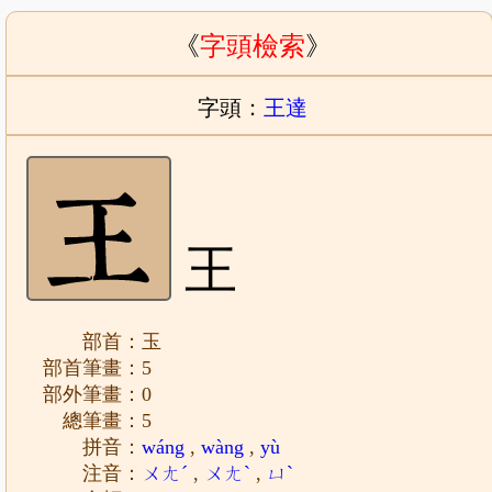
《
字頭檢索
》
字頭：
王達
王
部首：玉
部首筆畫：5
部外筆畫：0
總筆畫：5
拼音：
wáng
,
wàng
,
yù
注音：
ㄨㄤˊ
,
ㄨㄤˋ
,
ㄩˋ