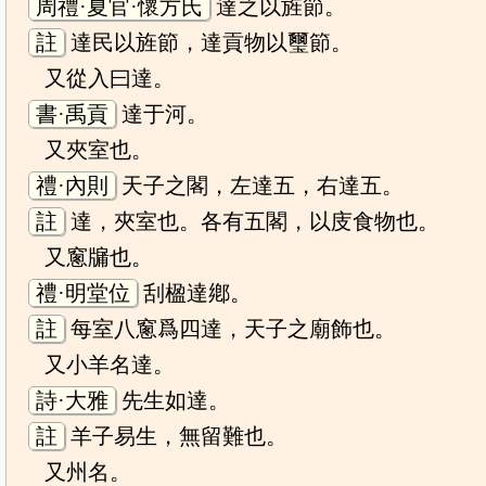
周禮·夏官·懷方氏
達之以旌節。
註
達民以旌節，達貢物以璽節。
又從入曰達。
書·禹貢
達于河。
又夾室也。
禮·內則
天子之閣，左達五，右達五。
註
達，夾室也。各有五閣，以庋食物也。
又窻牖也。
禮·明堂位
刮楹達鄕。
註
每室八窻爲四達，天子之廟飾也。
又小羊名達。
詩·大雅
先生如達。
註
羊子易生，無留難也。
又州名。