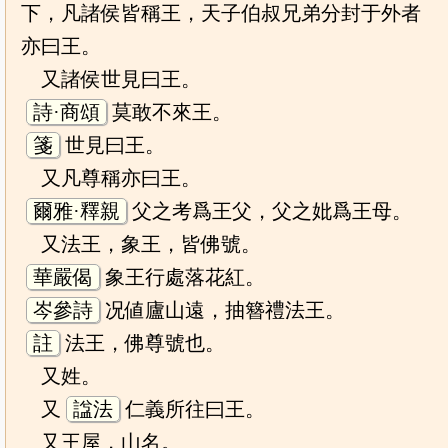
下，凡諸侯皆稱王，天子伯叔兄弟分封于外者
亦曰王。
又諸侯世見曰王。
詩·商頌
莫敢不來王。
箋
世見曰王。
又凡尊稱亦曰王。
爾雅·釋親
父之考爲王父，父之妣爲王母。
又法王，象王，皆佛號。
華嚴偈
象王行處落花紅。
岑參詩
况値廬山遠，抽簪禮法王。
註
法王，佛尊號也。
又姓。
又
諡法
仁義所往曰王。
又王屋，山名。