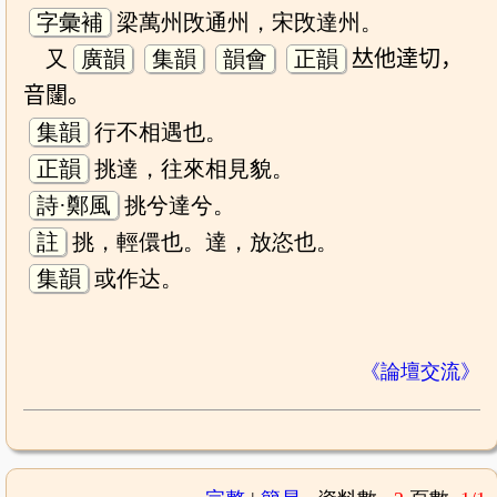
字彙補
梁萬州攺通州，宋攺達州。
又
廣韻
集韻
韻會
正韻
𠀤他達切，
音闥。
集韻
行不相遇也。
正韻
挑達，往來相見貌。
詩·鄭風
挑兮達兮。
註
挑，輕儇也。達，放恣也。
集韻
或作达。
《論壇交流》