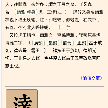
人，往體寡，來體多，謂之王弓之屬。〔又蟲
名。
爾雅·釋蟲
虎，王蝟也。〕 謹於又蟲名爾雅
釋蟲下增王蛈蜴。註：卽螲蟷，似䵹鼄，在穴中，
有蓋。今河北人呼蛈蜴。二十二字。
又按虎王蝟也非爾雅文，查係博雅，謹照原書增
博雅二字。〔
廣韻
集韻
韻會
正韻
𠀤于放
切，徨去聲。霸王。〕 謹按王于放切，徨胡光
切，王非徨之去聲，今將徨去聲霸王五字改爲音旺
霸王也。
《論壇交流》