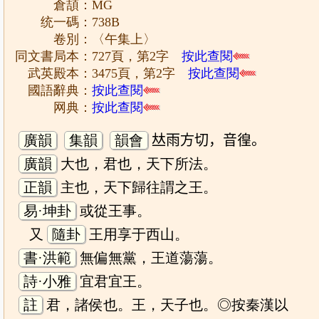
倉頡：MG
统一碼：738B
卷別：〈午集上〉
同文書局本：727頁，第2字
按此查閱
武英殿本：3475頁，第2字
按此查閱
國語辭典：
按此查閱
网典：
按此查閱
廣韻
集韻
韻會
𠀤雨方切，音徨。
廣韻
大也，君也，天下所法。
正韻
主也，天下歸往謂之王。
易·坤卦
或從王事。
又
隨卦
王用享于西山。
書·洪範
無偏無黨，王道蕩蕩。
詩·小雅
宜君宜王。
註
君，諸侯也。王，天子也。◎按秦漢以