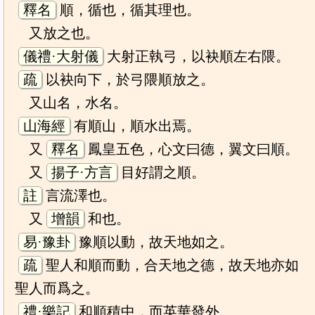
釋名
順，循也，循其理也。
又放之也。
儀禮·大射儀
大射正執弓，以袂順左右隈。
疏
以袂向下，於弓隈順放之。
又山名，水名。
山海經
有順山，順水出焉。
又
釋名
鳳皇五色，心文曰德，翼文曰順。
又
揚子·方言
目好謂之順。
註
言流澤也。
又
增韻
和也。
易·豫卦
豫順以動，故天地如之。
疏
聖人和順而動，合天地之德，故天地亦如
聖人而爲之。
禮·樂記
和順積中，而英華發外。