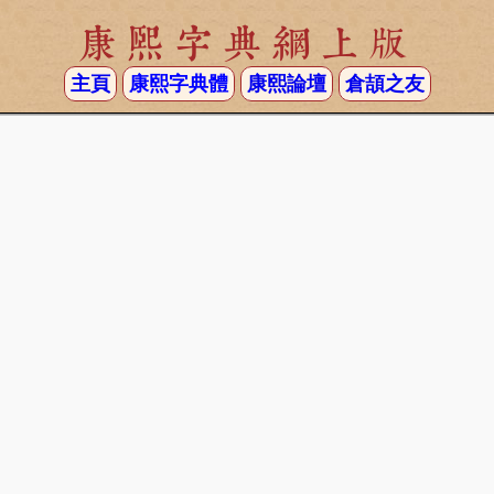
康熙字典網上版
主頁
康熙字典體
康熙論壇
倉頡之友