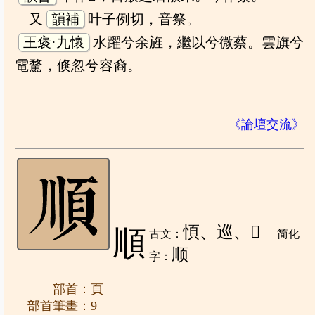
又
韻補
叶子例切，音祭。
王褒·九懷
水躍兮余旌，繼以兮微蔡。雲旗兮
電騖，倏忽兮容裔。
《論壇交流》
㥧、巡、𠈼
順
古文：
简化
顺
字：
部首：頁
部首筆畫：9