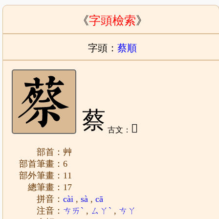
《
字頭檢索
》
字頭：
蔡順
蔡
𣞖
古文：
部首：艸
部首筆畫：6
部外筆畫：11
總筆畫：17
拼音：
cài
,
sà
,
cā
注音：
ㄘㄞˋ
,
ㄙㄚˋ
,
ㄘㄚ