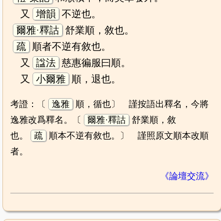
又
增韻
不逆也。
爾雅·釋詁
舒業順，敘也。
疏
順者不逆有敘也。
又
諡法
慈惠徧服曰順。
又
小爾雅
順，退也。
考證：〔
逸雅
順，循也〕 謹按語出釋名，今將
逸雅改爲釋名。〔
爾雅·釋詁
舒業順，敘
也。
疏
順本不逆有敘也。〕 謹照原文順本改順
者。
《論壇交流》