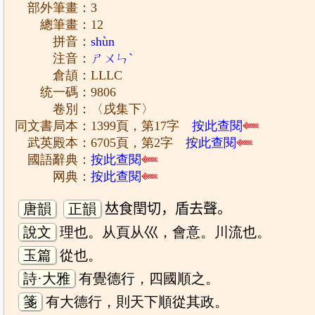
部外筆畫：3
總筆畫：12
拼音：
shùn
注音：
ㄕㄨㄣˋ
倉頡：LLLC
统一碼：9806
卷別：〈戌集下〉
同文書局本：1399頁，第17字
按此查閱
武英殿本：6705頁，第2字
按此查閱
國語辭典：
按此查閱
网典：
按此查閱
唐韻
正韻
𠀤食閏切，盾去聲。
說文
理也。从頁从巛，會意。川流也。
玉篇
從也。
詩·大雅
有覺德行，四國順之。
箋
有大德行，則天下順從其政。