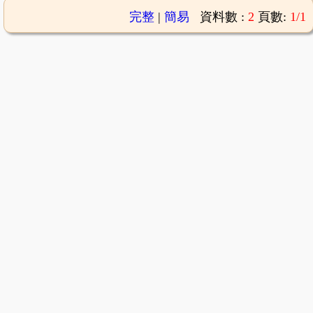
完整
|
簡易
資料數 :
2
頁數:
1/1