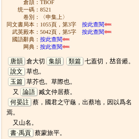
倉頡：TBOF
统一碼：8521
卷別：〈申集上〉
同文書局本：1055頁，第3字
按此查閱
武英殿本：5042頁，第5字
按此查閱
國語辭典：
按此查閱
网典：
按此查閱
唐韻
倉大切
集韻
類篇
七蓋切，𠀤音䌨。
說文
草也。
玉篇
草芥也。草際也。
又
論語
臧文仲居蔡。
何晏註
蔡，國君之守龜，出蔡地，因以爲名
焉。
又山名。
書·禹貢
蔡蒙旅平。