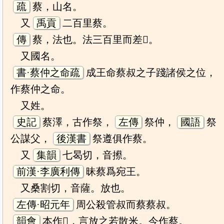
疏
蔡，山名。
又
禹貢
二百里蔡。
傳
蔡，法也。法三百里而差𥳑。
又國名。
書·蔡仲之命疏
成王命蔡叔之子踐諸侯之位，
作蔡仲之命。
又姓。
史記
蔡澤，古作祭，
左傳
祭仲，
國語
祭
公謀父，
後漢書
祭遵俱作蔡。
又
集韻
七曷切，音攃。
前漢·李廣利傳
昧蔡爲宛王。
又桑割切，音薩。放也。
左傳·昭元年
周公殺管叔而蔡蔡叔。
韻會
本作𥻦，言放之若散米。今作蔡。