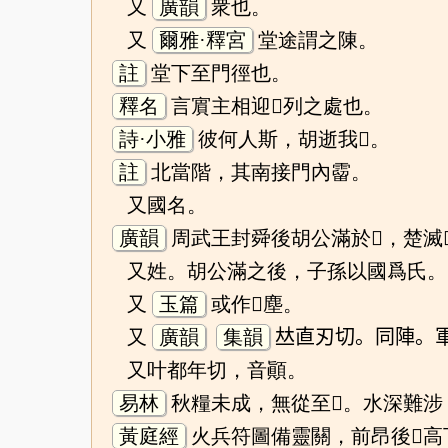
又
廣韻
衆也。
又
爾雅·釋宮
堂途謂之陳。
註
堂下至門徑也。
釋名
言賔主相迎𨻰列之處也。
詩·小雅
彼何人斯，胡逝我𨻰。
註
北當階，其南接門內霤。
又國名。
廣韻
周武王封舜後胡公滿於𨻰，楚滅
又姓。胡公滿之後，子孫以國爲氏。
又
玉篇
或作𢽬塵。
又
廣韻
集韻
𠀤直刃切。同陣。
又叶都年切，音顚。
易林
秋糧未成，無從至𨻰。水深難
黃庭經
火兵符圖備靈關，前昂後𤰞高