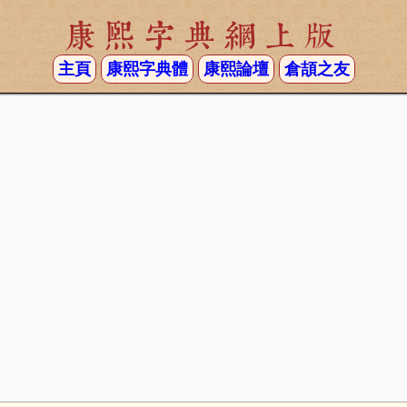
康熙字典網上版
主頁
康熙字典體
康熙論壇
倉頡之友