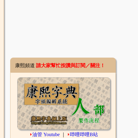
康熙頻道
請大家幫忙按讚與訂閱／關注！
⏵
油管 Youtube
｜
⏵
哔哩哔哩B站