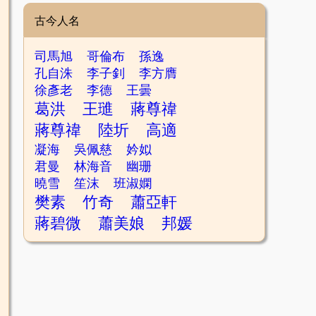
古今人名
司馬旭
哥倫布
孫逸
孔自洙
李子釗
李方膺
徐彥老
李德
王曇
葛洪
王璡
蔣尊禕
蔣尊禕
陸圻
高適
凝海
吳佩慈
妗姒
君曼
林海音
幽珊
曉雪
笙沫
班淑嫻
樊素
竹奇
蕭亞軒
蔣碧微
蕭美娘
邦媛