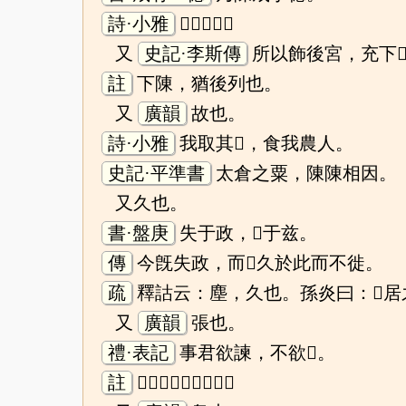
詩·小雅
𨻰饋八簋。
又
史記·李斯傳
所以飾後宮，充下
註
下陳，猶後列也。
又
廣韻
故也。
詩·小雅
我取其𨻰，食我農人。
史記·平準書
太倉之粟，陳陳相因。
又久也。
書·盤庚
失于政，𨻰于兹。
傳
今旣失政，而𨻰久於此而不徙。
疏
釋詁云：塵，久也。孫炎曰：𨻰居
又
廣韻
張也。
禮·表記
事君欲諫，不欲𨻰。
註
𨻰謂言其過於外也。