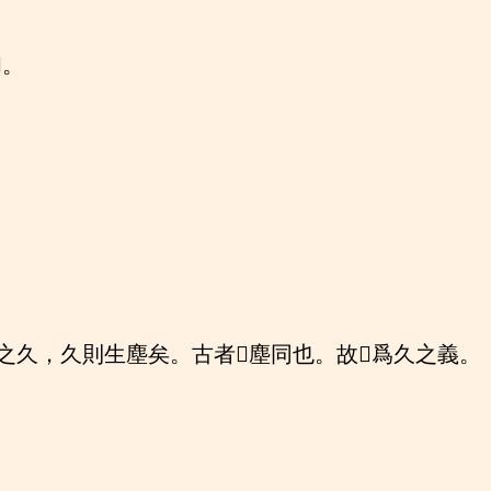
。
之久，久則生塵矣。古者𨻰塵同也。故𨻰爲久之義。