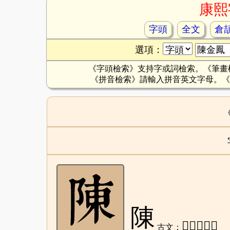
康熙
字頭
全文
倉
選項：
《字頭檢索》支持字或詞檢索。《筆畫
《拼音檢索》請輸入拼音英文字母。《
陳
𨸬、軙、敶
古文：
简