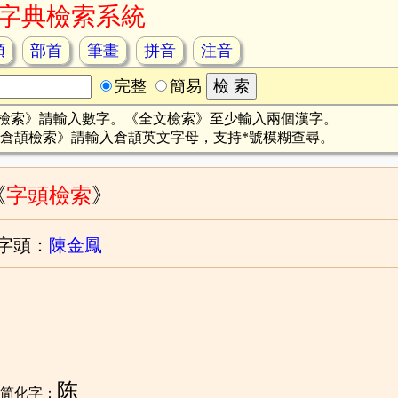
字典檢索系統
頡
部首
筆畫
拼音
注音
完整
簡易
檢索》請輸入數字。《全文檢索》至少輸入兩個漢字。
倉頡檢索》請輸入倉頡英文字母，支持*號模糊查尋。
《
字頭檢索
》
字頭：
陳金鳳
陈
化字：