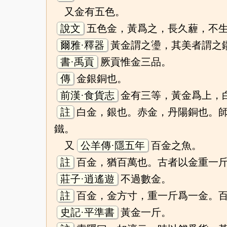
又金有五色。
說文
五色金，黃爲之，長久薶，不
爾雅·釋器
黃金謂之璗，其美者謂之
書·禹貢
厥貢惟金三品。
傳
金銀銅也。
前漢·食貨志
金有三等，黃金爲上，
註
白金，銀也。赤金，丹陽銅也。
鐵。
又
公羊傳·隱五年
百金之魚。
註
百金，猶百萬也。古者以金重一
莊子·逍遙遊
不過數金。
註
百金，金方寸，重一斤爲一金。
史記·平準書
黃金一斤。