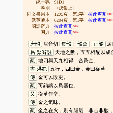
统一碼：91D1
卷別：〈戌集上〉
同文書局本：1295頁，第1字
按此查閱
武英殿本：6204頁，第1字
按此查閱
國語辭典：
按此查閱
网典：
按此查閱
唐韻
居音切
集韻
韻會
正韻
居
易·繫辭註
天地之數，五五相配以成
疏
地四與天九相得，合爲金。
書·洪範
五行，四曰金，金曰從革。
傳
金可以攺更。
疏
可銷鑄以爲器也。
又
從革作辛。
傳
金之氣味。
疏
金之在火，別有腥氣，非苦非酸