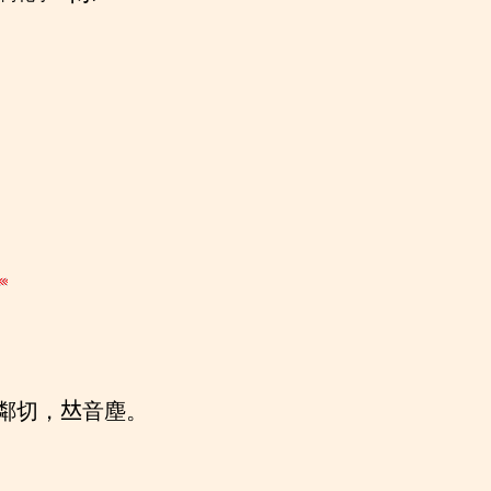
鄰切，𠀤音塵。