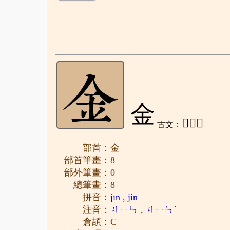
金
𨤾、𨥄
古文：
部首：金
部首筆畫：8
部外筆畫：0
總筆畫：8
拼音：
jīn
,
jìn
注音：
ㄐㄧㄣ
,
ㄐㄧㄣˋ
倉頡：C