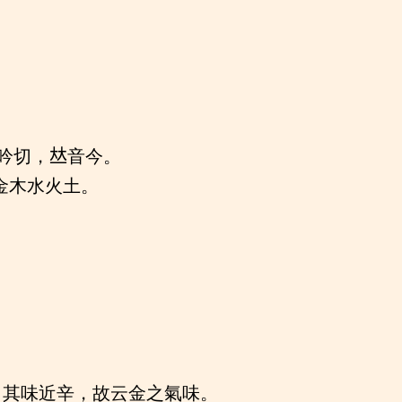
吟切，𠀤音今。
金木水火土。
，其味近辛，故云金之氣味。