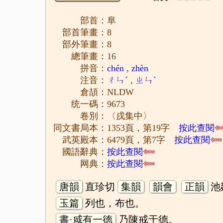
部首：阜
部首筆畫：8
部外筆畫：8
總筆畫：16
拼音：
chén
,
zhèn
注音：
ㄔㄣˊ
,
ㄓㄣˋ
倉頡：NLDW
统一碼：9673
卷別：〈戌集中〉
同文書局本：1353頁，第19字
按此查閱
武英殿本：6479頁，第7字
按此查閱
國語辭典：
按此查閱
网典：
按此查閱
唐韻
直珍切
集韻
韻會
正韻
池
玉篇
列也，布也。
書·咸有一德
乃陳戒于德。