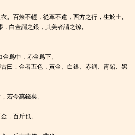
生衣。百煉不輕，從革不違，西方之行，生於土。
鏐，白金謂之銀，其美者謂之鐐。
白金爲中，赤金爲下。
師古曰：金者五色，黃金、白銀、赤銅、靑鉛、黑
斤，若今萬錢矣。
百金，百斤也。