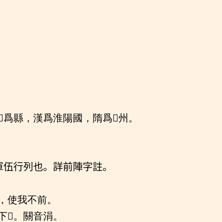
爲縣，漢爲淮陽國，隋爲𨻰州。
軍伍行列也。詳前陣字註。
涉，使我不前。
下𨻰。關音涓。