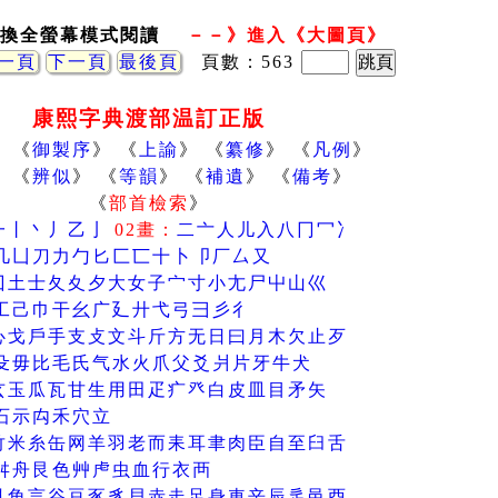
 切換全螢幕模式閱讀
－－》進入《大圖頁》
一頁
下一頁
最後頁
頁數：563
康熙字典渡部温訂正版
》 《
御製序
》 《
上諭
》 《
纂修
》 《
凡例
》
》 《
辨似
》 《
等韻
》 《
補遺
》 《
備考
》
《
部首檢索
》
一
丨
丶
丿
乙
亅
02畫：
二
亠
人
儿
入
八
冂
冖
冫
几
凵
刀
力
勹
匕
匚
匸
十
卜
卩
厂
厶
又
囗
土
士
夂
夊
夕
大
女
子
宀
寸
小
尢
尸
屮
山
巛
工
己
巾
干
幺
广
廴
廾
弋
弓
彐
彡
彳
心
戈
戶
手
支
攴
文
斗
斤
方
无
日
曰
月
木
欠
止
歹
殳
毋
比
毛
氏
气
水
火
爪
父
爻
爿
片
牙
牛
犬
玄
玉
瓜
瓦
甘
生
用
田
疋
疒
癶
白
皮
皿
目
矛
矢
石
示
禸
禾
穴
立
竹
米
糸
缶
网
羊
羽
老
而
耒
耳
聿
肉
臣
自
至
臼
舌
舛
舟
艮
色
艸
虍
虫
血
行
衣
襾
見
角
言
谷
豆
豕
豸
貝
赤
走
足
身
車
辛
辰
辵
邑
酉