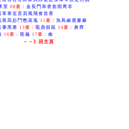
釆
里
08畫：
金
長
門
阜
隶
隹
雨
靑
非
面
革
韋
韭
音
頁
風
飛
食
首
香
馬
骨
高
髟
鬥
鬯
鬲
鬼
11畫：
魚
鳥
鹵
鹿
麥
麻
黃
黍
黑
黹
13畫：
黽
鼎
鼓
鼠
14畫：
鼻
齊
齒
16畫：
龍
龜
17畫：
龠
－－》回主頁