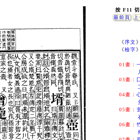
按 F11
最前頁
上
《
序文
《
檢字
01畫：
03畫：
04畫：
05畫：
06畫：
07畫：