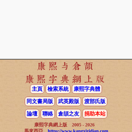
康熙与倉頡
康熙字典網上版
主頁
檢索系統
康熙字典體
同文書局版
武英殿版
渡部氏版
論壇
聯絡
倉頡之友
捐助本站
康熙字典網上版 2005 - 2026
馬來西亞
https://www.kangxizidian.com