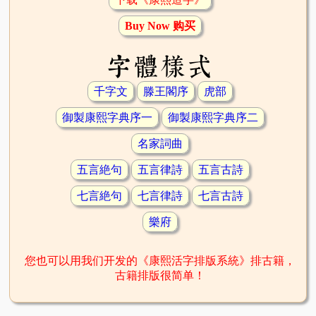
Buy Now 购买
字體樣式
千字文
滕王閣序
虎部
御製康熙字典序一
御製康熙字典序二
名家詞曲
五言絶句
五言律詩
五言古詩
七言絶句
七言律詩
七言古詩
樂府
您也可以用我们开发的《康熙活字排版系統》排古籍，
古籍排版很简单！