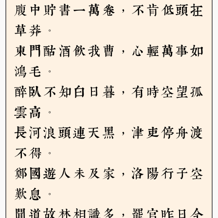
腹中貯書一萬卷，不肯低頭在
草莽。
東門酤酒飲我曹，心輕萬事如
鴻毛。
醉臥不知白日暮，有時空望孤
雲高。
長河浪頭連天黑，津吏停舟渡
不得。
鄭國遊人未及家，洛陽行子空
歎息。
聞道故林相識多，罷官昨日今