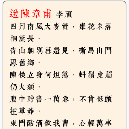
送陳章甫
李頎
四月南風大麥黃，棗花未落
桐葉長。
青山朝別暮還見，嘶馬出門
思舊鄉。
陳侯立身何坦蕩，虯鬚虎眉
仍大顙。
腹中貯書一萬卷，不肯低頭
在草莽。
東門酤酒飲我曹，心輕萬事