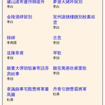
廬山謠寄盧侍御虛舟
夢遊天姥吟留別
李白
李白
金陵酒肆留別
宣州謝朓樓餞別校書叔
李白
雲
李白
韓碑
古意
李商隱
李頎
送陳章甫
琴歌
李頎
李頎
聽董大彈胡笳兼寄語弄
聽安萬善吹觱栗歌
房給事
李頎
李頎
韋諷錄事宅觀曹將軍畫
丹青引贈曹霸將軍
馬圖
杜甫
杜甫