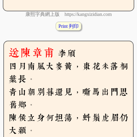
康熙字典網上版 https://kangxizidian.com
Print 列印
送陳章甫
李頎
四月南風大麥黃，棗花未落桐
葉長。
青山朝別暮還見，嘶馬出門思
舊鄉。
陳侯立身何坦蕩，虯鬚虎眉仍
大顙。