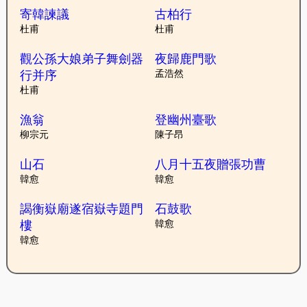
寄韓諫議
古柏行
杜甫
杜甫
觀公孫大娘弟子舞劍器
夜歸鹿門歌
行并序
孟浩然
杜甫
漁翁
登幽州臺歌
柳宗元
陳子昂
山石
八月十五夜贈張功曹
韓愈
韓愈
謁衡嶽廟遂宿嶽寺題門
石鼓歌
樓
韓愈
韓愈