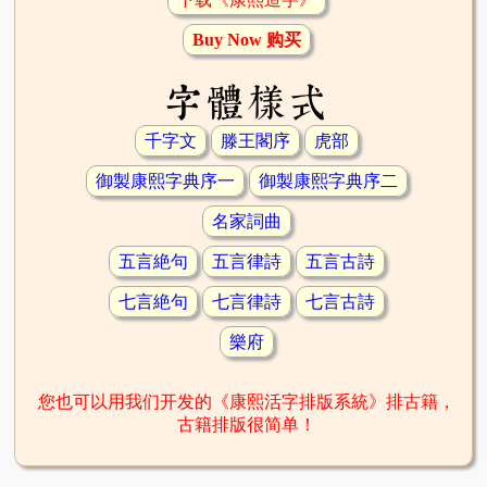
Buy Now 购买
字體樣式
千字文
滕王閣序
虎部
御製康熙字典序一
御製康熙字典序二
名家詞曲
五言絶句
五言律詩
五言古詩
七言絶句
七言律詩
七言古詩
樂府
您也可以用我们开发的《康熙活字排版系統》排古籍，
古籍排版很简单！