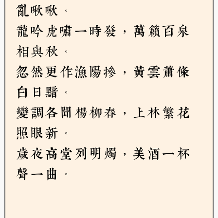
亂啾啾。
龍吟虎嘯一時發，萬籟百泉
相與秋。
忽然更作漁陽摻，黃雲蕭條
白日黯。
變調各聞楊柳春，上林繁花
照眼新。
歲夜高堂列明燭，美酒一杯
聲一曲。