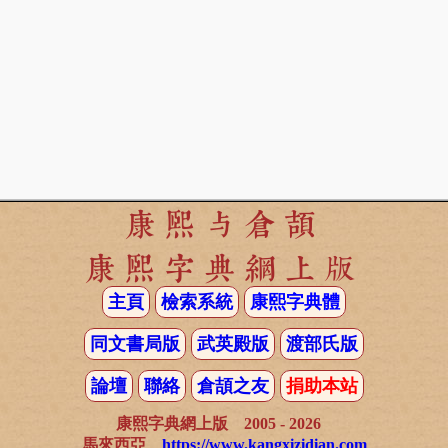
康熙与倉頡
康熙字典網上版
主頁
檢索系統
康熙字典體
同文書局版
武英殿版
渡部氏版
論壇
聯絡
倉頡之友
捐助本站
康熙字典網上版 2005 - 2026
馬來西亞
https://www.kangxizidian.com