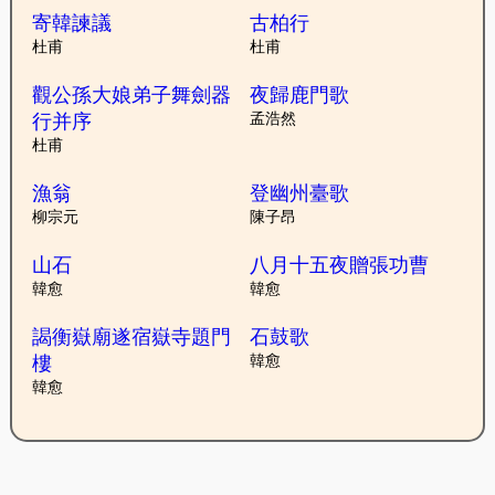
寄韓諫議
古柏行
杜甫
杜甫
觀公孫大娘弟子舞劍器
夜歸鹿門歌
行并序
孟浩然
杜甫
漁翁
登幽州臺歌
柳宗元
陳子昂
山石
八月十五夜贈張功曹
韓愈
韓愈
謁衡嶽廟遂宿嶽寺題門
石鼓歌
樓
韓愈
韓愈