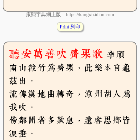
康熙字典網上版 https://kangxizidian.com
Print 列印
聽安萬善吹觱栗歌
李頎
南山截竹為觱栗，此樂本自龜
茲出。
流傳漢地曲轉奇，涼州胡人為
我吹。
傍鄰聞者多歎息，遠客思鄉皆
淚垂。