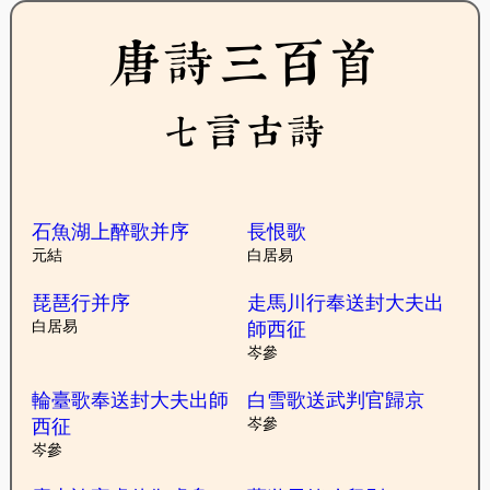
唐詩三百首
七言古詩
石魚湖上醉歌并序
長恨歌
元結
白居易
琵琶行并序
走馬川行奉送封大夫出
白居易
師西征
岑參
輪臺歌奉送封大夫出師
白雪歌送武判官歸京
西征
岑參
岑參