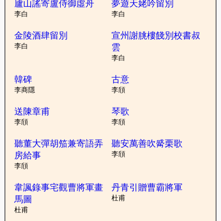
廬山謠寄盧侍御虛舟
夢遊天姥吟留別
李白
李白
金陵酒肆留別
宣州謝朓樓餞別校書叔
李白
雲
李白
韓碑
古意
李商隱
李頎
送陳章甫
琴歌
李頎
李頎
聽董大彈胡笳兼寄語弄
聽安萬善吹觱栗歌
房給事
李頎
李頎
韋諷錄事宅觀曹將軍畫
丹青引贈曹霸將軍
馬圖
杜甫
杜甫