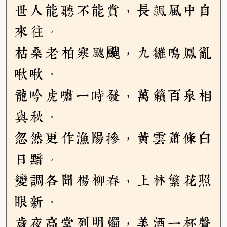
世人能聽不能賞，長飆風中自
來往。
枯桑老柏寒颼飅，九雛鳴鳳亂
啾啾。
龍吟虎嘯一時發，萬籟百泉相
與秋。
忽然更作漁陽摻，黃雲蕭條白
日黯。
變調各聞楊柳春，上林繁花照
眼新。
歲夜高堂列明燭，美酒一杯聲