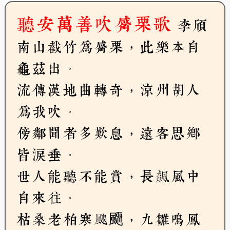
聽安萬善吹觱栗歌
李頎
南山截竹為觱栗，此樂本自
龜茲出。
流傳漢地曲轉奇，涼州胡人
為我吹。
傍鄰聞者多歎息，遠客思鄉
皆淚垂。
世人能聽不能賞，長飆風中
自來往。
枯桑老柏寒颼飅，九雛鳴鳳