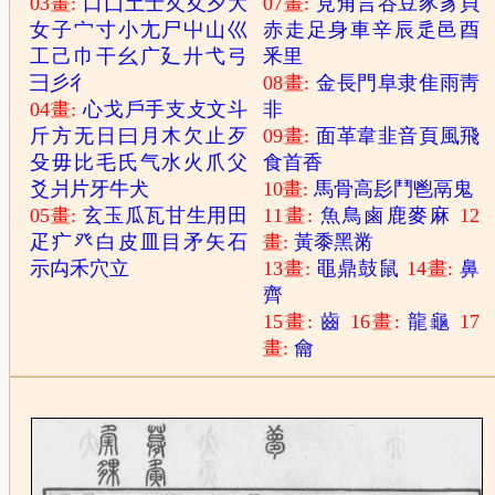
03畫:
口
囗
土
士
夂
夊
夕
大
07畫:
見
角
言
谷
豆
豕
豸
貝
女
子
宀
寸
小
尢
尸
屮
山
巛
赤
走
足
身
車
辛
辰
辵
邑
酉
工
己
巾
干
幺
广
廴
廾
弋
弓
釆
里
彐
彡
彳
08畫:
金
長
門
阜
隶
隹
雨
靑
04畫:
心
戈
戶
手
支
攴
文
斗
非
斤
方
无
日
曰
月
木
欠
止
歹
09畫:
面
革
韋
韭
音
頁
風
飛
殳
毋
比
毛
氏
气
水
火
爪
父
食
首
香
爻
爿
片
牙
牛
犬
10畫:
馬
骨
高
髟
鬥
鬯
鬲
鬼
05畫:
玄
玉
瓜
瓦
甘
生
用
田
11畫:
魚
鳥
鹵
鹿
麥
麻
12
疋
疒
癶
白
皮
皿
目
矛
矢
石
畫:
黃
黍
黑
黹
示
禸
禾
穴
立
13畫:
黽
鼎
鼓
鼠
14畫:
鼻
齊
15畫:
齒
16畫:
龍
龜
17
畫:
龠