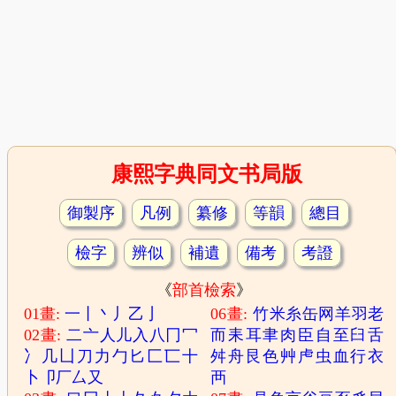
康熙字典同文书局版
御製序
凡例
纂修
等韻
總目
檢字
辨似
補遺
備考
考證
《
部首檢索
》
01畫:
一
丨
丶
丿
乙
亅
06畫:
竹
米
糸
缶
网
羊
羽
老
02畫:
二
亠
人
儿
入
八
冂
冖
而
耒
耳
聿
肉
臣
自
至
臼
舌
冫
几
凵
刀
力
勹
匕
匚
匸
十
舛
舟
艮
色
艸
虍
虫
血
行
衣
卜
卩
厂
厶
又
襾