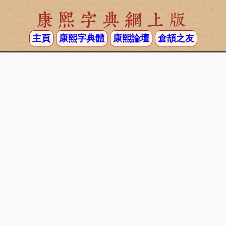
康熙字典網上版
主頁
康熙字典體
康熙論壇
倉頡之友