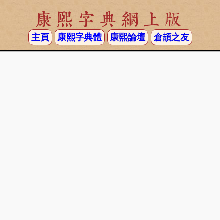
康熙字典網上版
主頁
康熙字典體
康熙論壇
倉頡之友