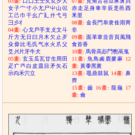
03畫:
口
囗
土
士
夂
夊
夕
大
07畫:
見
角
言
谷
豆
豕
豸
貝
女
子
宀
寸
小
尢
尸
屮
山
巛
赤
走
足
身
車
辛
辰
辵
邑
酉
工
己
巾
干
幺
广
廴
廾
弋
弓
釆
里
彐
彡
彳
08畫:
金
長
門
阜
隶
隹
雨
靑
04畫:
心
戈
戶
手
支
攴
文
斗
非
斤
方
无
日
曰
月
木
欠
止
歹
09畫:
面
革
韋
韭
音
頁
風
飛
殳
毋
比
毛
氏
气
水
火
爪
父
食
首
香
爻
爿
片
牙
牛
犬
10畫:
馬
骨
高
髟
鬥
鬯
鬲
鬼
05畫:
玄
玉
瓜
瓦
甘
生
用
田
11畫:
魚
鳥
鹵
鹿
麥
麻
12
疋
疒
癶
白
皮
皿
目
矛
矢
石
畫:
黃
黍
黑
黹
示
禸
禾
穴
立
13畫:
黽
鼎
鼓
鼠
14畫:
鼻
齊
15畫:
齒
16畫:
龍
龜
17
畫:
龠