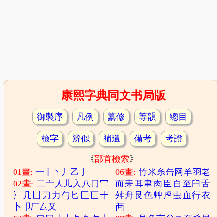
康熙字典同文书局版
御製序
凡例
纂修
等韻
總目
檢字
辨似
補遺
備考
考證
《
部首檢索
》
01畫:
一
丨
丶
丿
乙
亅
06畫:
竹
米
糸
缶
网
羊
羽
老
02畫:
二
亠
人
儿
入
八
冂
冖
而
耒
耳
聿
肉
臣
自
至
臼
舌
冫
几
凵
刀
力
勹
匕
匚
匸
十
舛
舟
艮
色
艸
虍
虫
血
行
衣
卜
卩
厂
厶
又
襾