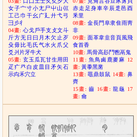
03畫:
口
囗
土
士
夂
夊
夕
大
07畫:
見
角
言
谷
豆
豕
豸
貝
女
子
宀
寸
小
尢
尸
屮
山
巛
赤
走
足
身
車
辛
辰
辵
邑
酉
工
己
巾
干
幺
广
廴
廾
弋
弓
釆
里
彐
彡
彳
08畫:
金
長
門
阜
隶
隹
雨
靑
04畫:
心
戈
戶
手
支
攴
文
斗
非
斤
方
无
日
曰
月
木
欠
止
歹
09畫:
面
革
韋
韭
音
頁
風
飛
殳
毋
比
毛
氏
气
水
火
爪
父
食
首
香
爻
爿
片
牙
牛
犬
10畫:
馬
骨
高
髟
鬥
鬯
鬲
鬼
05畫:
玄
玉
瓜
瓦
甘
生
用
田
11畫:
魚
鳥
鹵
鹿
麥
麻
12
疋
疒
癶
白
皮
皿
目
矛
矢
石
畫:
黃
黍
黑
黹
示
禸
禾
穴
立
13畫:
黽
鼎
鼓
鼠
14畫:
鼻
齊
15畫:
齒
16畫:
龍
龜
17
畫:
龠