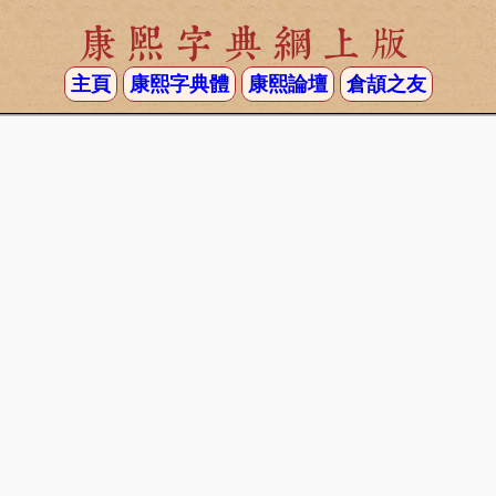
康熙字典網上版
主頁
康熙字典體
康熙論壇
倉頡之友