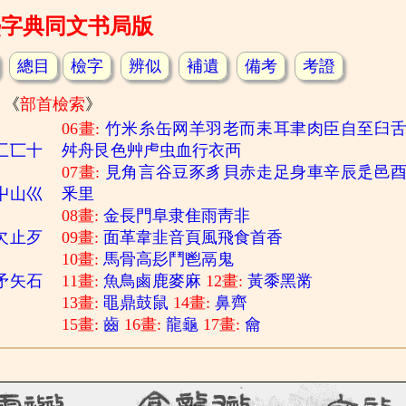
熙字典同文书局版
總目
檢字
辨似
補遺
備考
考證
《
部首檢索
》
06畫:
竹
米
糸
缶
网
羊
羽
老
而
耒
耳
聿
肉
臣
自
至
臼
匚
匸
十
舛
舟
艮
色
艸
虍
虫
血
行
衣
襾
07畫:
見
角
言
谷
豆
豕
豸
貝
赤
走
足
身
車
辛
辰
辵
邑
屮
山
巛
釆
里
08畫:
金
長
門
阜
隶
隹
雨
靑
非
欠
止
歹
09畫:
面
革
韋
韭
音
頁
風
飛
食
首
香
10畫:
馬
骨
高
髟
鬥
鬯
鬲
鬼
矛
矢
石
11畫:
魚
鳥
鹵
鹿
麥
麻
12畫:
黃
黍
黑
黹
13畫:
黽
鼎
鼓
鼠
14畫:
鼻
齊
15畫:
齒
16畫:
龍
龜
17畫:
龠