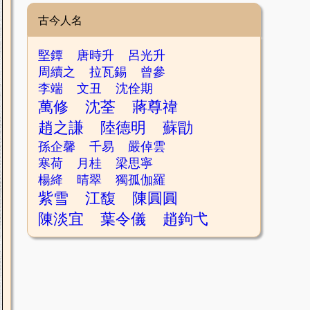
古今人名
堅鐔
唐時升
呂光升
周續之
拉瓦錫
曾參
李端
文丑
沈佺期
萬修
沈荃
蔣尊禕
趙之謙
陸德明
蘇勖
孫企馨
千易
嚴倬雲
寒荷
月桂
梁思寧
楊絳
晴翠
獨孤伽羅
紫雪
江馥
陳圓圓
陳淡宜
葉令儀
趙鉤弋