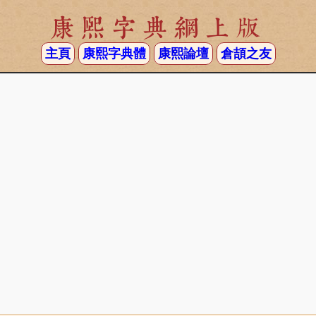
康熙字典網上版
主頁
康熙字典體
康熙論壇
倉頡之友