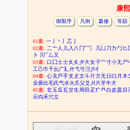
康
御製序
凡例
纂修
等韻
01畫:
一
丨
丶
丿
乙
亅
02畫:
二
亠
人
儿
入
八
冂
冖
冫
几
凵
刀
力
勹
匕
卜
卩
厂
厶
又
03畫:
口
囗
土
士
夂
夊
夕
大
女
子
宀
寸
小
尢
尸
工
己
巾
干
幺
广
廴
廾
弋
弓
彐
彡
彳
04畫:
心
戈
戶
手
支
攴
文
斗
斤
方
无
日
曰
月
木
殳
毋
比
毛
氏
气
水
火
爪
父
爻
爿
片
牙
牛
犬
05畫:
玄
玉
瓜
瓦
甘
生
用
田
疋
疒
癶
白
皮
皿
目
示
禸
禾
穴
立