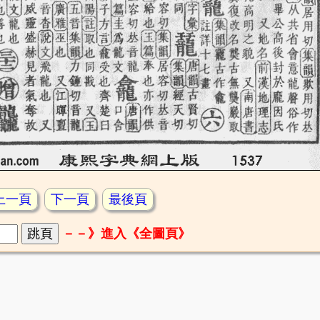
上一頁
下一頁
最後頁
－－》進入《全圖頁》