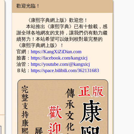
歡迎光臨！
《康熙字典網上版》歡迎您！
本站推出《康熙字典》已有十餘載，感
謝全球各地網友的支持，讓我們仍有動力繼
續努力！本站希望可以做到校對最完整的
舌
《康熙字典網上版》！
官網：
https://KangXiZiDian.com
酉
臉書：
https://facebook.com/kangxicj
油管：
https://youtube.com/@kangxicj
Ｂ站：
https://space.bilibili.com/362131683