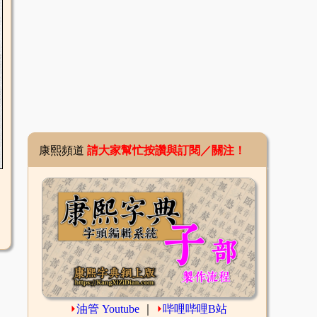
康熙頻道
請大家幫忙按讚與訂閱／關注！
⏵
油管 Youtube
｜
⏵
哔哩哔哩B站