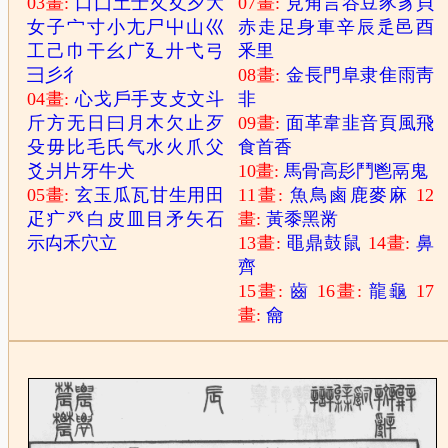
03畫:
口
囗
土
士
夂
夊
夕
大
07畫:
見
角
言
谷
豆
豕
豸
貝
女
子
宀
寸
小
尢
尸
屮
山
巛
赤
走
足
身
車
辛
辰
辵
邑
酉
工
己
巾
干
幺
广
廴
廾
弋
弓
釆
里
彐
彡
彳
08畫:
金
長
門
阜
隶
隹
雨
靑
04畫:
心
戈
戶
手
支
攴
文
斗
非
斤
方
无
日
曰
月
木
欠
止
歹
09畫:
面
革
韋
韭
音
頁
風
飛
殳
毋
比
毛
氏
气
水
火
爪
父
食
首
香
爻
爿
片
牙
牛
犬
10畫:
馬
骨
高
髟
鬥
鬯
鬲
鬼
05畫:
玄
玉
瓜
瓦
甘
生
用
田
11畫:
魚
鳥
鹵
鹿
麥
麻
12
疋
疒
癶
白
皮
皿
目
矛
矢
石
畫:
黃
黍
黑
黹
示
禸
禾
穴
立
13畫:
黽
鼎
鼓
鼠
14畫:
鼻
齊
15畫:
齒
16畫:
龍
龜
17
畫:
龠