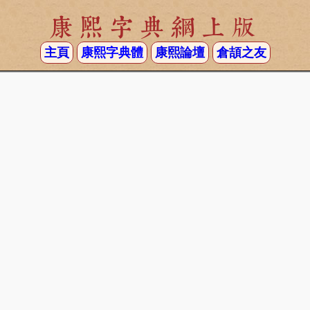
康熙字典網上版
主頁
康熙字典體
康熙論壇
倉頡之友