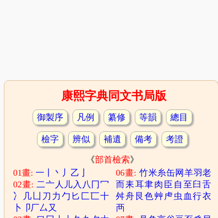
康熙字典同文书局版
御製序
凡例
纂修
等韻
總目
檢字
辨似
補遺
備考
考證
《
部首檢索
》
01畫:
一
丨
丶
丿
乙
亅
06畫:
竹
米
糸
缶
网
羊
羽
老
02畫:
二
亠
人
儿
入
八
冂
冖
而
耒
耳
聿
肉
臣
自
至
臼
舌
冫
几
凵
刀
力
勹
匕
匚
匸
十
舛
舟
艮
色
艸
虍
虫
血
行
衣
卜
卩
厂
厶
又
襾