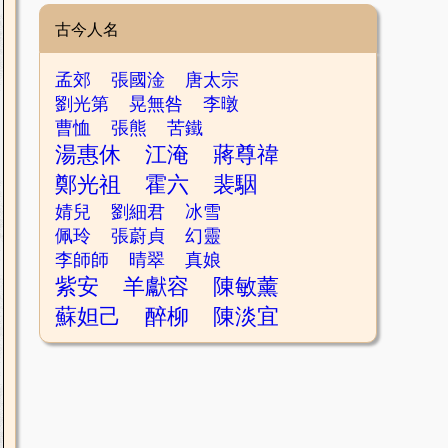
古今人名
孟郊
張國淦
唐太宗
劉光第
晃無咎
李暾
曹恤
張熊
苦鐵
湯惠休
江淹
蔣尊禕
鄭光祖
霍六
裴駰
婧兒
劉細君
冰雪
佩玲
張蔚貞
幻靈
李師師
晴翠
真娘
紫安
羊獻容
陳敏薰
蘇妲己
醉柳
陳淡宜