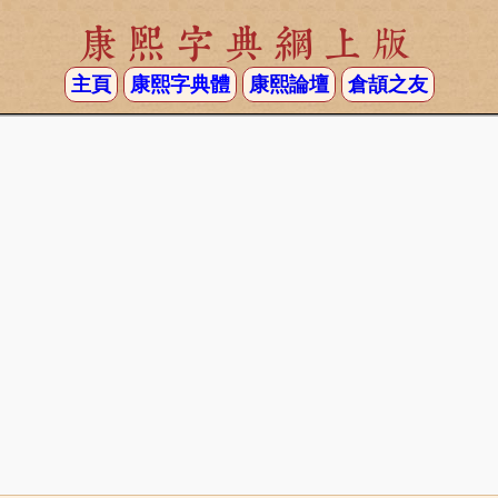
康熙字典網上版
主頁
康熙字典體
康熙論壇
倉頡之友