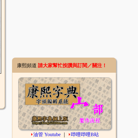
康熙頻道
請大家幫忙按讚與訂閱／關注！
⏵
油管 Youtube
｜
⏵
哔哩哔哩B站