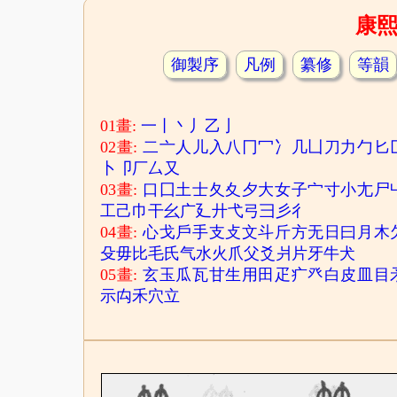
康
御製序
凡例
纂修
等韻
01畫:
一
丨
丶
丿
乙
亅
02畫:
二
亠
人
儿
入
八
冂
冖
冫
几
凵
刀
力
勹
匕
卜
卩
厂
厶
又
03畫:
口
囗
土
士
夂
夊
夕
大
女
子
宀
寸
小
尢
尸
工
己
巾
干
幺
广
廴
廾
弋
弓
彐
彡
彳
04畫:
心
戈
戶
手
支
攴
文
斗
斤
方
无
日
曰
月
木
殳
毋
比
毛
氏
气
水
火
爪
父
爻
爿
片
牙
牛
犬
05畫:
玄
玉
瓜
瓦
甘
生
用
田
疋
疒
癶
白
皮
皿
目
示
禸
禾
穴
立