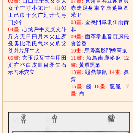
03畫:
口
囗
土
士
夂
夊
夕
大
07畫:
見
角
言
谷
豆
豕
豸
貝
女
子
宀
寸
小
尢
尸
屮
山
巛
赤
走
足
身
車
辛
辰
辵
邑
酉
工
己
巾
干
幺
广
廴
廾
弋
弓
釆
里
彐
彡
彳
08畫:
金
長
門
阜
隶
隹
雨
靑
04畫:
心
戈
戶
手
支
攴
文
斗
非
斤
方
无
日
曰
月
木
欠
止
歹
09畫:
面
革
韋
韭
音
頁
風
飛
殳
毋
比
毛
氏
气
水
火
爪
父
食
首
香
爻
爿
片
牙
牛
犬
10畫:
馬
骨
高
髟
鬥
鬯
鬲
鬼
05畫:
玄
玉
瓜
瓦
甘
生
用
田
11畫:
魚
鳥
鹵
鹿
麥
麻
12
疋
疒
癶
白
皮
皿
目
矛
矢
石
畫:
黃
黍
黑
黹
示
禸
禾
穴
立
13畫:
黽
鼎
鼓
鼠
14畫:
鼻
齊
15畫:
齒
16畫:
龍
龜
17
畫:
龠