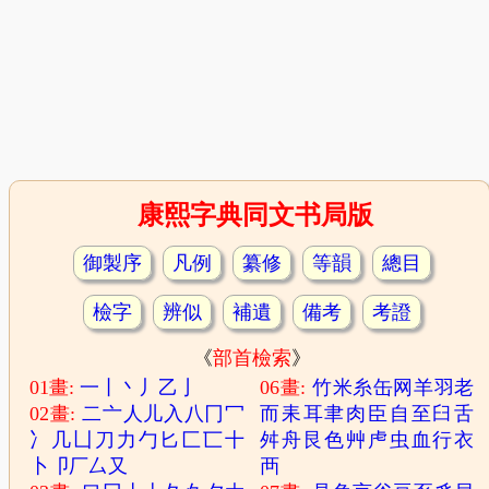
康熙字典同文书局版
御製序
凡例
纂修
等韻
總目
檢字
辨似
補遺
備考
考證
《
部首檢索
》
01畫:
一
丨
丶
丿
乙
亅
06畫:
竹
米
糸
缶
网
羊
羽
老
02畫:
二
亠
人
儿
入
八
冂
冖
而
耒
耳
聿
肉
臣
自
至
臼
舌
冫
几
凵
刀
力
勹
匕
匚
匸
十
舛
舟
艮
色
艸
虍
虫
血
行
衣
卜
卩
厂
厶
又
襾