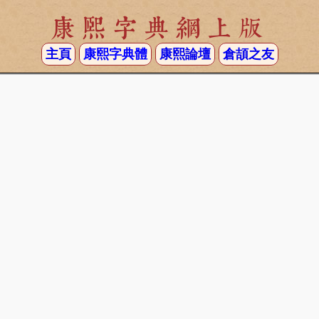
康熙字典網上版
主頁
康熙字典體
康熙論壇
倉頡之友