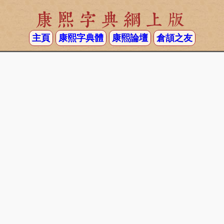
康熙字典網上版
主頁
康熙字典體
康熙論壇
倉頡之友