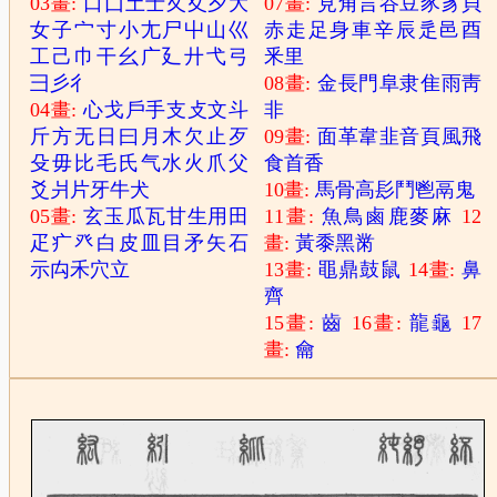
03畫:
口
囗
土
士
夂
夊
夕
大
07畫:
見
角
言
谷
豆
豕
豸
貝
女
子
宀
寸
小
尢
尸
屮
山
巛
赤
走
足
身
車
辛
辰
辵
邑
酉
工
己
巾
干
幺
广
廴
廾
弋
弓
釆
里
彐
彡
彳
08畫:
金
長
門
阜
隶
隹
雨
靑
04畫:
心
戈
戶
手
支
攴
文
斗
非
斤
方
无
日
曰
月
木
欠
止
歹
09畫:
面
革
韋
韭
音
頁
風
飛
殳
毋
比
毛
氏
气
水
火
爪
父
食
首
香
爻
爿
片
牙
牛
犬
10畫:
馬
骨
高
髟
鬥
鬯
鬲
鬼
05畫:
玄
玉
瓜
瓦
甘
生
用
田
11畫:
魚
鳥
鹵
鹿
麥
麻
12
疋
疒
癶
白
皮
皿
目
矛
矢
石
畫:
黃
黍
黑
黹
示
禸
禾
穴
立
13畫:
黽
鼎
鼓
鼠
14畫:
鼻
齊
15畫:
齒
16畫:
龍
龜
17
畫:
龠