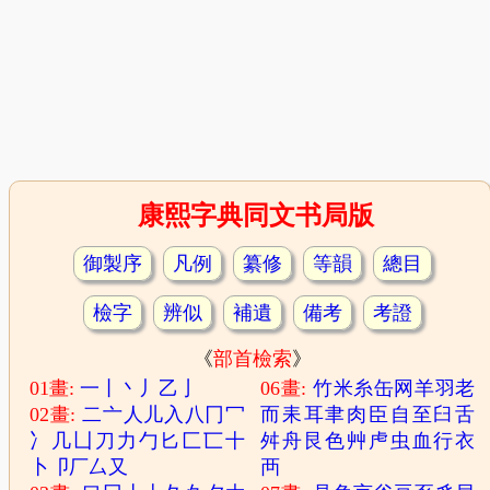
康熙字典同文书局版
御製序
凡例
纂修
等韻
總目
檢字
辨似
補遺
備考
考證
《
部首檢索
》
01畫:
一
丨
丶
丿
乙
亅
06畫:
竹
米
糸
缶
网
羊
羽
老
02畫:
二
亠
人
儿
入
八
冂
冖
而
耒
耳
聿
肉
臣
自
至
臼
舌
冫
几
凵
刀
力
勹
匕
匚
匸
十
舛
舟
艮
色
艸
虍
虫
血
行
衣
卜
卩
厂
厶
又
襾