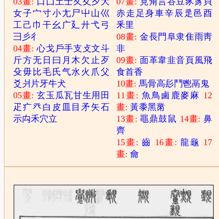
03畫:
口
囗
土
士
夂
夊
夕
大
07畫:
見
角
言
谷
豆
豕
豸
貝
女
子
宀
寸
小
尢
尸
屮
山
巛
赤
走
足
身
車
辛
辰
辵
邑
酉
工
己
巾
干
幺
广
廴
廾
弋
弓
釆
里
彐
彡
彳
08畫:
金
長
門
阜
隶
隹
雨
靑
04畫:
心
戈
戶
手
支
攴
文
斗
非
斤
方
无
日
曰
月
木
欠
止
歹
09畫:
面
革
韋
韭
音
頁
風
飛
殳
毋
比
毛
氏
气
水
火
爪
父
食
首
香
爻
爿
片
牙
牛
犬
10畫:
馬
骨
高
髟
鬥
鬯
鬲
鬼
05畫:
玄
玉
瓜
瓦
甘
生
用
田
11畫:
魚
鳥
鹵
鹿
麥
麻
12
疋
疒
癶
白
皮
皿
目
矛
矢
石
畫:
黃
黍
黑
黹
示
禸
禾
穴
立
13畫:
黽
鼎
鼓
鼠
14畫:
鼻
齊
15畫:
齒
16畫:
龍
龜
17
畫:
龠