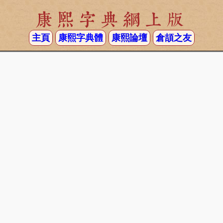
康熙字典網上版
主頁
康熙字典體
康熙論壇
倉頡之友