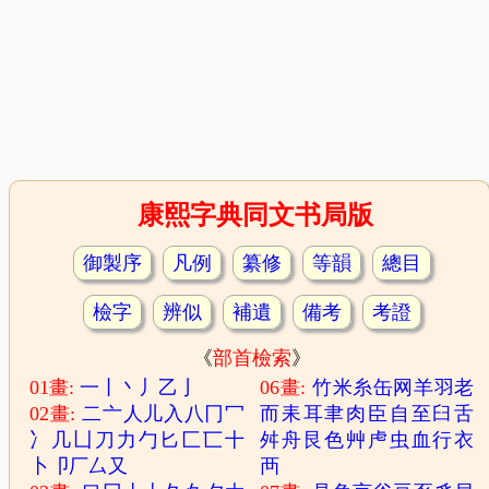
康熙字典同文书局版
御製序
凡例
纂修
等韻
總目
檢字
辨似
補遺
備考
考證
《
部首檢索
》
01畫:
一
丨
丶
丿
乙
亅
06畫:
竹
米
糸
缶
网
羊
羽
老
02畫:
二
亠
人
儿
入
八
冂
冖
而
耒
耳
聿
肉
臣
自
至
臼
舌
冫
几
凵
刀
力
勹
匕
匚
匸
十
舛
舟
艮
色
艸
虍
虫
血
行
衣
卜
卩
厂
厶
又
襾