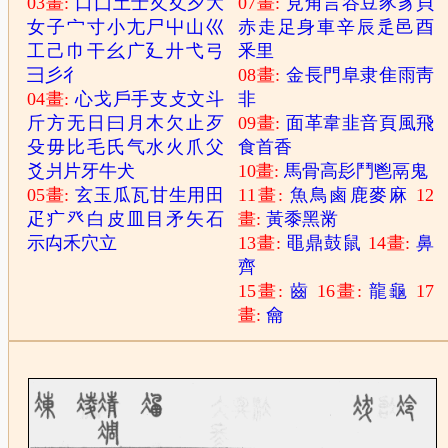
03畫:
口
囗
土
士
夂
夊
夕
大
07畫:
見
角
言
谷
豆
豕
豸
貝
女
子
宀
寸
小
尢
尸
屮
山
巛
赤
走
足
身
車
辛
辰
辵
邑
酉
工
己
巾
干
幺
广
廴
廾
弋
弓
釆
里
彐
彡
彳
08畫:
金
長
門
阜
隶
隹
雨
靑
04畫:
心
戈
戶
手
支
攴
文
斗
非
斤
方
无
日
曰
月
木
欠
止
歹
09畫:
面
革
韋
韭
音
頁
風
飛
殳
毋
比
毛
氏
气
水
火
爪
父
食
首
香
爻
爿
片
牙
牛
犬
10畫:
馬
骨
高
髟
鬥
鬯
鬲
鬼
05畫:
玄
玉
瓜
瓦
甘
生
用
田
11畫:
魚
鳥
鹵
鹿
麥
麻
12
疋
疒
癶
白
皮
皿
目
矛
矢
石
畫:
黃
黍
黑
黹
示
禸
禾
穴
立
13畫:
黽
鼎
鼓
鼠
14畫:
鼻
齊
15畫:
齒
16畫:
龍
龜
17
畫:
龠