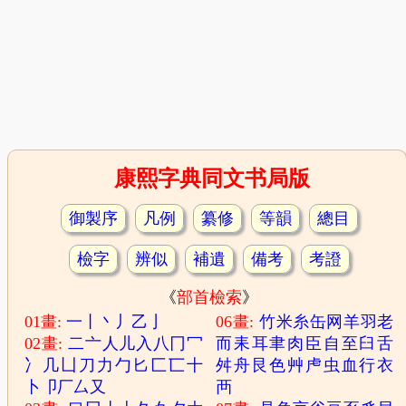
康熙字典同文书局版
御製序
凡例
纂修
等韻
總目
檢字
辨似
補遺
備考
考證
《
部首檢索
》
01畫:
一
丨
丶
丿
乙
亅
06畫:
竹
米
糸
缶
网
羊
羽
老
02畫:
二
亠
人
儿
入
八
冂
冖
而
耒
耳
聿
肉
臣
自
至
臼
舌
冫
几
凵
刀
力
勹
匕
匚
匸
十
舛
舟
艮
色
艸
虍
虫
血
行
衣
卜
卩
厂
厶
又
襾