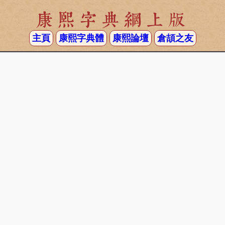
康熙字典網上版
主頁
康熙字典體
康熙論壇
倉頡之友