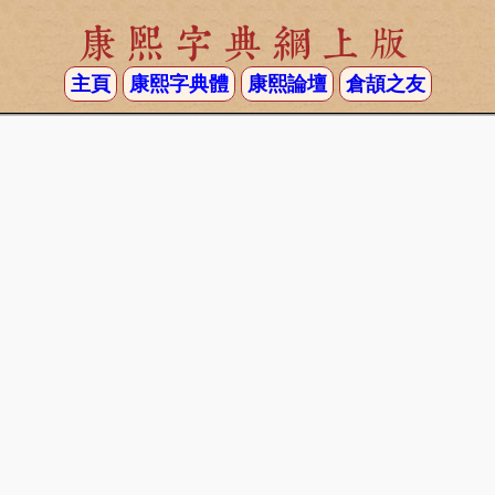
康熙字典網上版
主頁
康熙字典體
康熙論壇
倉頡之友