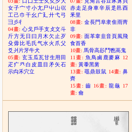
03畫:
口
囗
土
士
夂
夊
夕
大
07畫:
見
角
言
谷
豆
豕
豸
貝
女
子
宀
寸
小
尢
尸
屮
山
巛
赤
走
足
身
車
辛
辰
辵
邑
酉
工
己
巾
干
幺
广
廴
廾
弋
弓
釆
里
彐
彡
彳
08畫:
金
長
門
阜
隶
隹
雨
靑
04畫:
心
戈
戶
手
支
攴
文
斗
非
斤
方
无
日
曰
月
木
欠
止
歹
09畫:
面
革
韋
韭
音
頁
風
飛
殳
毋
比
毛
氏
气
水
火
爪
父
食
首
香
爻
爿
片
牙
牛
犬
10畫:
馬
骨
高
髟
鬥
鬯
鬲
鬼
05畫:
玄
玉
瓜
瓦
甘
生
用
田
11畫:
魚
鳥
鹵
鹿
麥
麻
12
疋
疒
癶
白
皮
皿
目
矛
矢
石
畫:
黃
黍
黑
黹
示
禸
禾
穴
立
13畫:
黽
鼎
鼓
鼠
14畫:
鼻
齊
15畫:
齒
16畫:
龍
龜
17
畫:
龠