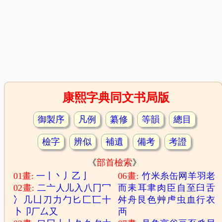
康熙字典同文书局版
御製序
凡例
纂修
等韻
總目
檢字
辨似
補遺
備考
考證
《
部首檢索
》
01畫:
一
丨
丶
丿
乙
亅
06畫:
竹
米
糸
缶
网
羊
羽
老
02畫:
二
亠
人
儿
入
八
冂
冖
而
耒
耳
聿
肉
臣
自
至
臼
舌
冫
几
凵
刀
力
勹
匕
匚
匸
十
舛
舟
艮
色
艸
虍
虫
血
行
衣
卜
卩
厂
厶
又
襾