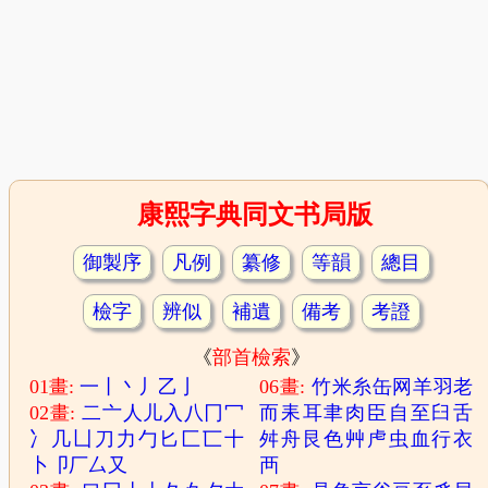
康熙字典同文书局版
御製序
凡例
纂修
等韻
總目
檢字
辨似
補遺
備考
考證
《
部首檢索
》
01畫:
一
丨
丶
丿
乙
亅
06畫:
竹
米
糸
缶
网
羊
羽
老
02畫:
二
亠
人
儿
入
八
冂
冖
而
耒
耳
聿
肉
臣
自
至
臼
舌
冫
几
凵
刀
力
勹
匕
匚
匸
十
舛
舟
艮
色
艸
虍
虫
血
行
衣
卜
卩
厂
厶
又
襾