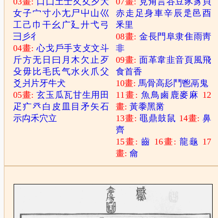
03畫:
口
囗
土
士
夂
夊
夕
大
07畫:
見
角
言
谷
豆
豕
豸
貝
女
子
宀
寸
小
尢
尸
屮
山
巛
赤
走
足
身
車
辛
辰
辵
邑
酉
工
己
巾
干
幺
广
廴
廾
弋
弓
釆
里
彐
彡
彳
08畫:
金
長
門
阜
隶
隹
雨
靑
04畫:
心
戈
戶
手
支
攴
文
斗
非
斤
方
无
日
曰
月
木
欠
止
歹
09畫:
面
革
韋
韭
音
頁
風
飛
殳
毋
比
毛
氏
气
水
火
爪
父
食
首
香
爻
爿
片
牙
牛
犬
10畫:
馬
骨
高
髟
鬥
鬯
鬲
鬼
05畫:
玄
玉
瓜
瓦
甘
生
用
田
11畫:
魚
鳥
鹵
鹿
麥
麻
12
疋
疒
癶
白
皮
皿
目
矛
矢
石
畫:
黃
黍
黑
黹
示
禸
禾
穴
立
13畫:
黽
鼎
鼓
鼠
14畫:
鼻
齊
15畫:
齒
16畫:
龍
龜
17
畫:
龠