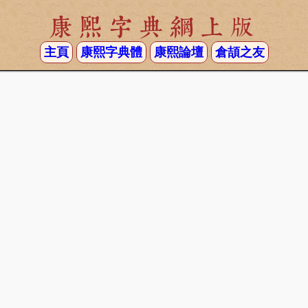
康熙字典網上版
主頁
康熙字典體
康熙論壇
倉頡之友