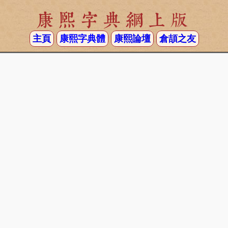
康熙字典網上版
主頁
康熙字典體
康熙論壇
倉頡之友