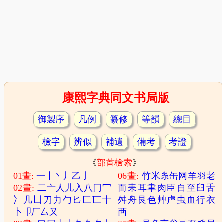
康熙字典同文书局版
御製序
凡例
纂修
等韻
總目
檢字
辨似
補遺
備考
考證
《
部首檢索
》
01畫:
一
丨
丶
丿
乙
亅
06畫:
竹
米
糸
缶
网
羊
羽
老
02畫:
二
亠
人
儿
入
八
冂
冖
而
耒
耳
聿
肉
臣
自
至
臼
舌
冫
几
凵
刀
力
勹
匕
匚
匸
十
舛
舟
艮
色
艸
虍
虫
血
行
衣
卜
卩
厂
厶
又
襾