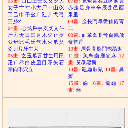
03畫:
口
囗
土
士
夂
夊
夕
大
07畫:
見
角
言
谷
豆
豕
豸
貝
女
子
宀
寸
小
尢
尸
屮
山
巛
赤
走
足
身
車
辛
辰
辵
邑
酉
工
己
巾
干
幺
广
廴
廾
弋
弓
釆
里
彐
彡
彳
08畫:
金
長
門
阜
隶
隹
雨
靑
04畫:
心
戈
戶
手
支
攴
文
斗
非
斤
方
无
日
曰
月
木
欠
止
歹
09畫:
面
革
韋
韭
音
頁
風
飛
殳
毋
比
毛
氏
气
水
火
爪
父
食
首
香
爻
爿
片
牙
牛
犬
10畫:
馬
骨
高
髟
鬥
鬯
鬲
鬼
05畫:
玄
玉
瓜
瓦
甘
生
用
田
11畫:
魚
鳥
鹵
鹿
麥
麻
12
疋
疒
癶
白
皮
皿
目
矛
矢
石
畫:
黃
黍
黑
黹
示
禸
禾
穴
立
13畫:
黽
鼎
鼓
鼠
14畫:
鼻
齊
15畫:
齒
16畫:
龍
龜
17
畫:
龠