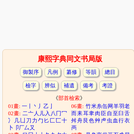
康熙字典同文书局版
御製序
凡例
纂修
等韻
總目
檢字
辨似
補遺
備考
考證
《
部首檢索
》
01畫:
一
丨
丶
丿
乙
亅
06畫:
竹
米
糸
缶
网
羊
羽
老
02畫:
二
亠
人
儿
入
八
冂
冖
而
耒
耳
聿
肉
臣
自
至
臼
舌
冫
几
凵
刀
力
勹
匕
匚
匸
十
舛
舟
艮
色
艸
虍
虫
血
行
衣
卜
卩
厂
厶
又
襾