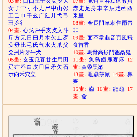
03畫:
口
囗
土
士
夂
夊
夕
大
07畫:
見
角
言
谷
豆
豕
豸
貝
女
子
宀
寸
小
尢
尸
屮
山
巛
赤
走
足
身
車
辛
辰
辵
邑
酉
工
己
巾
干
幺
广
廴
廾
弋
弓
釆
里
彐
彡
彳
08畫:
金
長
門
阜
隶
隹
雨
靑
04畫:
心
戈
戶
手
支
攴
文
斗
非
斤
方
无
日
曰
月
木
欠
止
歹
09畫:
面
革
韋
韭
音
頁
風
飛
殳
毋
比
毛
氏
气
水
火
爪
父
食
首
香
爻
爿
片
牙
牛
犬
10畫:
馬
骨
高
髟
鬥
鬯
鬲
鬼
05畫:
玄
玉
瓜
瓦
甘
生
用
田
11畫:
魚
鳥
鹵
鹿
麥
麻
12
疋
疒
癶
白
皮
皿
目
矛
矢
石
畫:
黃
黍
黑
黹
示
禸
禾
穴
立
13畫:
黽
鼎
鼓
鼠
14畫:
鼻
齊
15畫:
齒
16畫:
龍
龜
17
畫:
龠