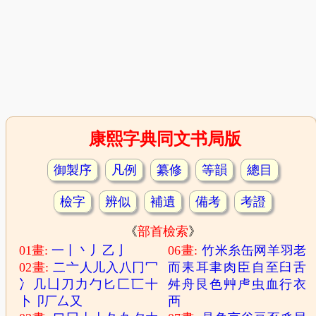
康熙字典同文书局版
御製序
凡例
纂修
等韻
總目
檢字
辨似
補遺
備考
考證
《
部首檢索
》
01畫:
一
丨
丶
丿
乙
亅
06畫:
竹
米
糸
缶
网
羊
羽
老
02畫:
二
亠
人
儿
入
八
冂
冖
而
耒
耳
聿
肉
臣
自
至
臼
舌
冫
几
凵
刀
力
勹
匕
匚
匸
十
舛
舟
艮
色
艸
虍
虫
血
行
衣
卜
卩
厂
厶
又
襾