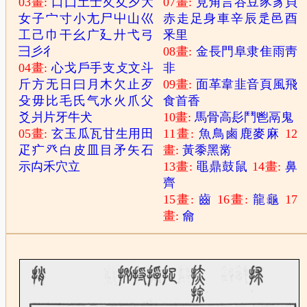
03畫:
口
囗
土
士
夂
夊
夕
大
07畫:
見
角
言
谷
豆
豕
豸
貝
女
子
宀
寸
小
尢
尸
屮
山
巛
赤
走
足
身
車
辛
辰
辵
邑
酉
工
己
巾
干
幺
广
廴
廾
弋
弓
釆
里
彐
彡
彳
08畫:
金
長
門
阜
隶
隹
雨
靑
04畫:
心
戈
戶
手
支
攴
文
斗
非
斤
方
无
日
曰
月
木
欠
止
歹
09畫:
面
革
韋
韭
音
頁
風
飛
殳
毋
比
毛
氏
气
水
火
爪
父
食
首
香
爻
爿
片
牙
牛
犬
10畫:
馬
骨
高
髟
鬥
鬯
鬲
鬼
05畫:
玄
玉
瓜
瓦
甘
生
用
田
11畫:
魚
鳥
鹵
鹿
麥
麻
12
疋
疒
癶
白
皮
皿
目
矛
矢
石
畫:
黃
黍
黑
黹
示
禸
禾
穴
立
13畫:
黽
鼎
鼓
鼠
14畫:
鼻
齊
15畫:
齒
16畫:
龍
龜
17
畫:
龠