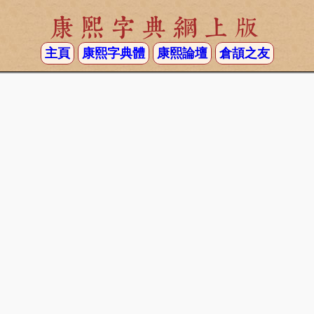
康熙字典網上版
主頁
康熙字典體
康熙論壇
倉頡之友