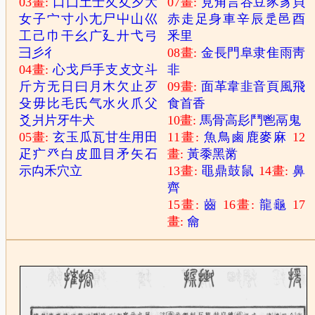
03畫:
口
囗
土
士
夂
夊
夕
大
07畫:
見
角
言
谷
豆
豕
豸
貝
女
子
宀
寸
小
尢
尸
屮
山
巛
赤
走
足
身
車
辛
辰
辵
邑
酉
工
己
巾
干
幺
广
廴
廾
弋
弓
釆
里
彐
彡
彳
08畫:
金
長
門
阜
隶
隹
雨
靑
04畫:
心
戈
戶
手
支
攴
文
斗
非
斤
方
无
日
曰
月
木
欠
止
歹
09畫:
面
革
韋
韭
音
頁
風
飛
殳
毋
比
毛
氏
气
水
火
爪
父
食
首
香
爻
爿
片
牙
牛
犬
10畫:
馬
骨
高
髟
鬥
鬯
鬲
鬼
05畫:
玄
玉
瓜
瓦
甘
生
用
田
11畫:
魚
鳥
鹵
鹿
麥
麻
12
疋
疒
癶
白
皮
皿
目
矛
矢
石
畫:
黃
黍
黑
黹
示
禸
禾
穴
立
13畫:
黽
鼎
鼓
鼠
14畫:
鼻
齊
15畫:
齒
16畫:
龍
龜
17
畫:
龠