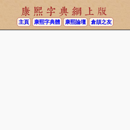
康熙字典網上版
主頁
康熙字典體
康熙論壇
倉頡之友