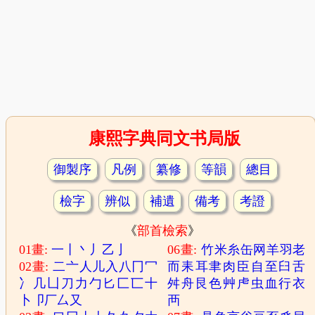
康熙字典同文书局版
御製序
凡例
纂修
等韻
總目
檢字
辨似
補遺
備考
考證
《
部首檢索
》
01畫:
一
丨
丶
丿
乙
亅
06畫:
竹
米
糸
缶
网
羊
羽
老
02畫:
二
亠
人
儿
入
八
冂
冖
而
耒
耳
聿
肉
臣
自
至
臼
舌
冫
几
凵
刀
力
勹
匕
匚
匸
十
舛
舟
艮
色
艸
虍
虫
血
行
衣
卜
卩
厂
厶
又
襾