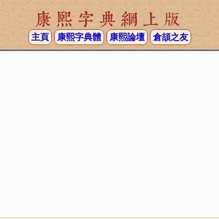
康熙字典網上版
主頁
康熙字典體
康熙論壇
倉頡之友