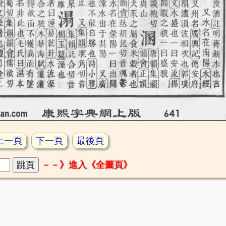
上一頁
下一頁
最後頁
－－》進入《全圖頁》