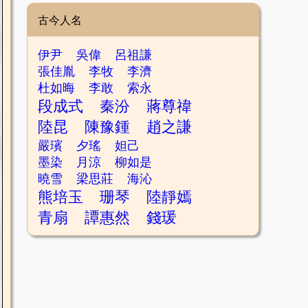
古今人名
伊尹
吳偉
呂祖謙
張佳胤
李牧
李濟
杜如晦
李敢
索永
段成式
秦汾
蔣尊禕
陸昆
陳豫鍾
趙之謙
嚴璸
夕瑤
妲己
墨染
月涼
柳如是
曉雪
梁思莊
海沁
熊培玉
珊琴
陸靜嫣
青扇
譚惠然
錢瑗