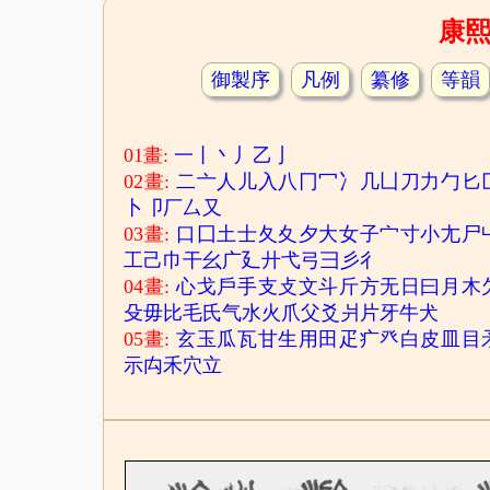
康
御製序
凡例
纂修
等韻
01畫:
一
丨
丶
丿
乙
亅
02畫:
二
亠
人
儿
入
八
冂
冖
冫
几
凵
刀
力
勹
匕
卜
卩
厂
厶
又
03畫:
口
囗
土
士
夂
夊
夕
大
女
子
宀
寸
小
尢
尸
工
己
巾
干
幺
广
廴
廾
弋
弓
彐
彡
彳
04畫:
心
戈
戶
手
支
攴
文
斗
斤
方
无
日
曰
月
木
殳
毋
比
毛
氏
气
水
火
爪
父
爻
爿
片
牙
牛
犬
05畫:
玄
玉
瓜
瓦
甘
生
用
田
疋
疒
癶
白
皮
皿
目
示
禸
禾
穴
立