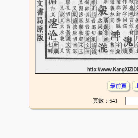
最前頁
頁數：641