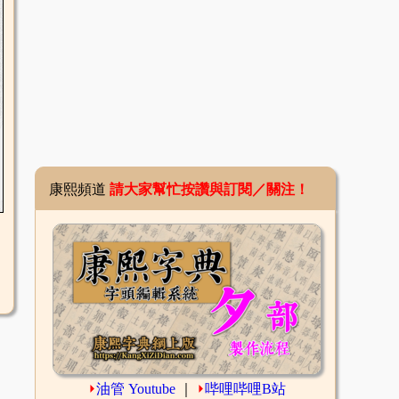
康熙頻道
請大家幫忙按讚與訂閱／關注！
⏵
油管 Youtube
｜
⏵
哔哩哔哩B站