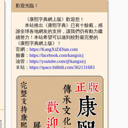
歡迎光臨！
《康熙字典網上版》歡迎您！
本站推出《康熙字典》已有十餘載，感
謝全球各地網友的支持，讓我們仍有動力繼
續努力！本站希望可以做到校對最完整的
舌
《康熙字典網上版》！
官網：
https://KangXiZiDian.com
酉
臉書：
https://facebook.com/kangxicj
油管：
https://youtube.com/@kangxicj
Ｂ站：
https://space.bilibili.com/362131683