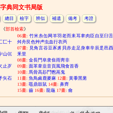
熙字典同文书局版
總目
檢字
辨似
補遺
備考
考證
《
部首檢索
》
06畫:
竹
米
糸
缶
网
羊
羽
老
而
耒
耳
聿
肉
臣
自
至
臼
匚
匸
十
舛
舟
艮
色
艸
虍
虫
血
行
衣
襾
07畫:
見
角
言
谷
豆
豕
豸
貝
赤
走
足
身
車
辛
辰
辵
邑
屮
山
巛
釆
里
08畫:
金
長
門
阜
隶
隹
雨
靑
非
欠
止
歹
09畫:
面
革
韋
韭
音
頁
風
飛
食
首
香
10畫:
馬
骨
高
髟
鬥
鬯
鬲
鬼
矛
矢
石
11畫:
魚
鳥
鹵
鹿
麥
麻
12畫:
黃
黍
黑
黹
13畫:
黽
鼎
鼓
鼠
14畫:
鼻
齊
15畫:
齒
16畫:
龍
龜
17畫:
龠