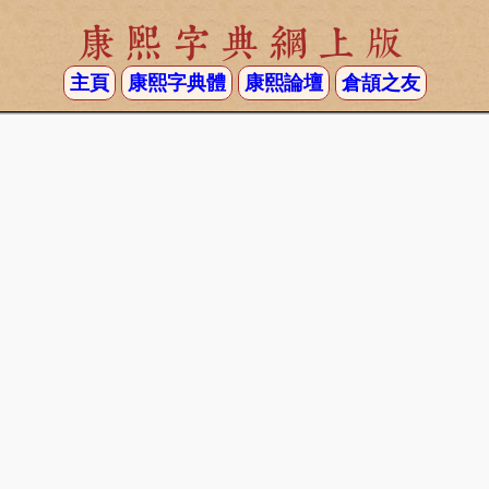
康熙字典網上版
主頁
康熙字典體
康熙論壇
倉頡之友