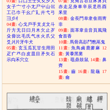
03畫:
口
囗
土
士
夂
夊
夕
大
07畫:
見
角
言
谷
豆
豕
豸
貝
女
子
宀
寸
小
尢
尸
屮
山
巛
赤
走
足
身
車
辛
辰
辵
邑
酉
工
己
巾
干
幺
广
廴
廾
弋
弓
釆
里
彐
彡
彳
08畫:
金
長
門
阜
隶
隹
雨
靑
04畫:
心
戈
戶
手
支
攴
文
斗
非
斤
方
无
日
曰
月
木
欠
止
歹
09畫:
面
革
韋
韭
音
頁
風
飛
殳
毋
比
毛
氏
气
水
火
爪
父
食
首
香
爻
爿
片
牙
牛
犬
10畫:
馬
骨
高
髟
鬥
鬯
鬲
鬼
05畫:
玄
玉
瓜
瓦
甘
生
用
田
11畫:
魚
鳥
鹵
鹿
麥
麻
12
疋
疒
癶
白
皮
皿
目
矛
矢
石
畫:
黃
黍
黑
黹
示
禸
禾
穴
立
13畫:
黽
鼎
鼓
鼠
14畫:
鼻
齊
15畫:
齒
16畫:
龍
龜
17
畫:
龠