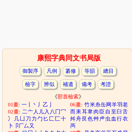
康熙字典同文书局版
御製序
凡例
纂修
等韻
總目
檢字
辨似
補遺
備考
考證
《
部首檢索
》
01畫:
一
丨
丶
丿
乙
亅
06畫:
竹
米
糸
缶
网
羊
羽
老
02畫:
二
亠
人
儿
入
八
冂
冖
而
耒
耳
聿
肉
臣
自
至
臼
舌
冫
几
凵
刀
力
勹
匕
匚
匸
十
舛
舟
艮
色
艸
虍
虫
血
行
衣
卜
卩
厂
厶
又
襾