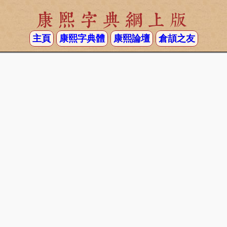
康熙字典網上版
主頁
康熙字典體
康熙論壇
倉頡之友