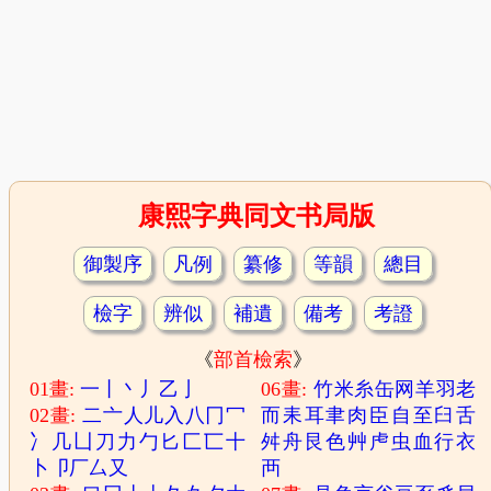
康熙字典同文书局版
御製序
凡例
纂修
等韻
總目
檢字
辨似
補遺
備考
考證
《
部首檢索
》
01畫:
一
丨
丶
丿
乙
亅
06畫:
竹
米
糸
缶
网
羊
羽
老
02畫:
二
亠
人
儿
入
八
冂
冖
而
耒
耳
聿
肉
臣
自
至
臼
舌
冫
几
凵
刀
力
勹
匕
匚
匸
十
舛
舟
艮
色
艸
虍
虫
血
行
衣
卜
卩
厂
厶
又
襾