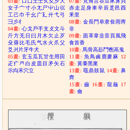
03畫:
口
囗
土
士
夂
夊
夕
大
07畫:
見
角
言
谷
豆
豕
豸
貝
女
子
宀
寸
小
尢
尸
屮
山
巛
赤
走
足
身
車
辛
辰
辵
邑
酉
工
己
巾
干
幺
广
廴
廾
弋
弓
釆
里
彐
彡
彳
08畫:
金
長
門
阜
隶
隹
雨
靑
04畫:
心
戈
戶
手
支
攴
文
斗
非
斤
方
无
日
曰
月
木
欠
止
歹
09畫:
面
革
韋
韭
音
頁
風
飛
殳
毋
比
毛
氏
气
水
火
爪
父
食
首
香
爻
爿
片
牙
牛
犬
10畫:
馬
骨
高
髟
鬥
鬯
鬲
鬼
05畫:
玄
玉
瓜
瓦
甘
生
用
田
11畫:
魚
鳥
鹵
鹿
麥
麻
12
疋
疒
癶
白
皮
皿
目
矛
矢
石
畫:
黃
黍
黑
黹
示
禸
禾
穴
立
13畫:
黽
鼎
鼓
鼠
14畫:
鼻
齊
15畫:
齒
16畫:
龍
龜
17
畫:
龠