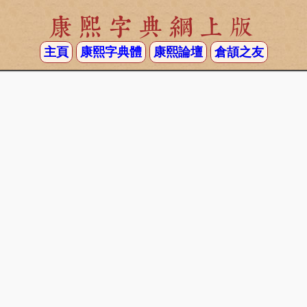
康熙字典網上版
主頁
康熙字典體
康熙論壇
倉頡之友