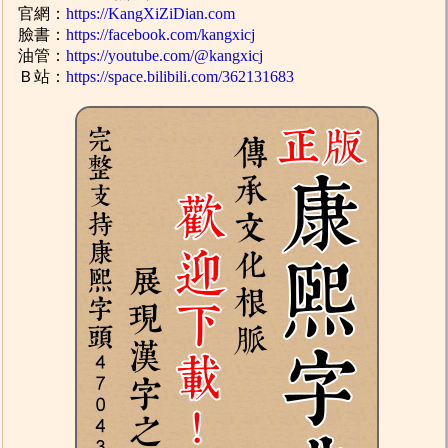
官網：
https://KangXiZiDian.com
臉書：
https://facebook.com/kangxicj
油管：
https://youtube.com/@kangxicj
Ｂ站：
https://space.bilibili.com/362131683