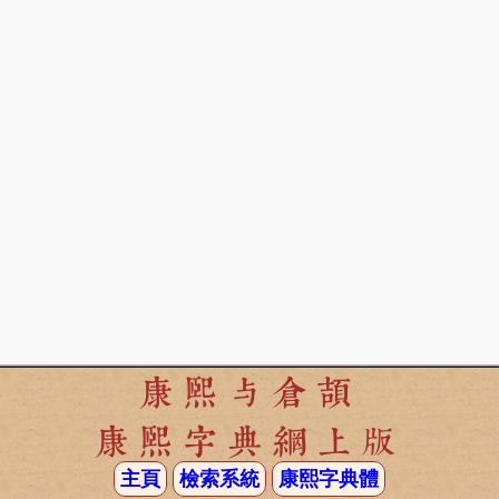
康熙与倉頡
康熙字典網上版
主頁
檢索系統
康熙字典體