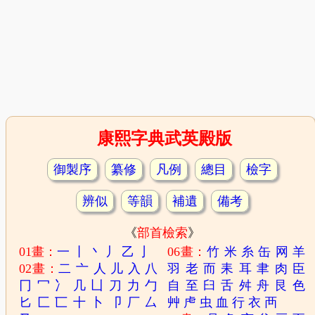
康熙字典武英殿版
御製序
纂修
凡例
總目
檢字
辨似
等韻
補遺
備考
《
部首檢索
》
01畫：
一
丨
丶
丿
乙
亅
06畫：
竹
米
糸
缶
网
羊
02畫：
二
亠
人
儿
入
八
羽
老
而
耒
耳
聿
肉
臣
冂
冖
冫
几
凵
刀
力
勹
自
至
臼
舌
舛
舟
艮
色
匕
匚
匸
十
卜
卩
厂
厶
艸
虍
虫
血
行
衣
襾