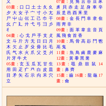
又
07畫：
見
角
言
谷
豆
豕
03畫：
口
囗
土
士
夂
夊
豸
貝
赤
走
足
身
車
辛
夕
大
女
子
宀
寸
小
尢
辰
辵
邑
酉
釆
里
尸
屮
山
巛
工
己
巾
干
08畫：
金
長
門
阜
隶
隹
幺
广
廴
廾
弋
弓
彐
彡
雨
靑
非
彳
09畫：
面
革
韋
韭
音
頁
04畫：
心
戈
戶
手
支
攴
風
飛
食
首
香
文
斗
斤
方
无
日
曰
月
10畫：
馬
骨
高
髟
鬥
鬯
木
欠
止
歹
殳
毋
比
毛
鬲
鬼
氏
气
水
火
爪
父
爻
爿
11畫：
魚
鳥
鹵
鹿
麥
麻
片
牙
牛
犬
12畫：
黃
黍
黑
黹
05畫：
玄
玉
瓜
瓦
甘
生
13畫：
黽
鼎
鼓
鼠
14
用
田
疋
疒
癶
白
皮
皿
畫：
鼻
齊
目
矛
矢
石
示
禸
禾
穴
15畫：
齒
16畫：
龍
龜
17
立
畫：
龠