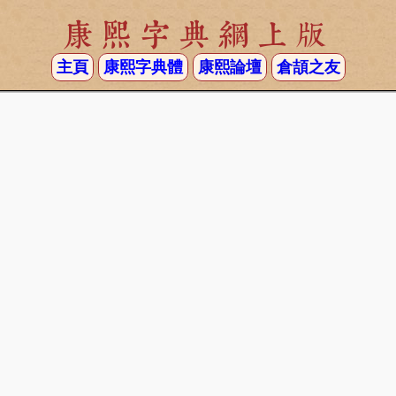
康熙字典網上版
主頁
康熙字典體
康熙論壇
倉頡之友