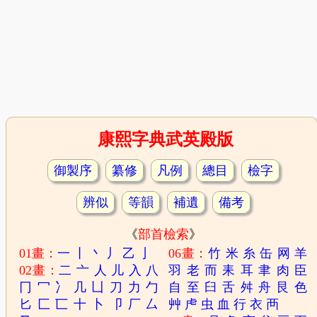
康熙字典武英殿版
御製序
纂修
凡例
總目
檢字
辨似
等韻
補遺
備考
《
部首檢索
》
01畫：
一
丨
丶
丿
乙
亅
06畫：
竹
米
糸
缶
网
羊
02畫：
二
亠
人
儿
入
八
羽
老
而
耒
耳
聿
肉
臣
冂
冖
冫
几
凵
刀
力
勹
自
至
臼
舌
舛
舟
艮
色
匕
匚
匸
十
卜
卩
厂
厶
艸
虍
虫
血
行
衣
襾