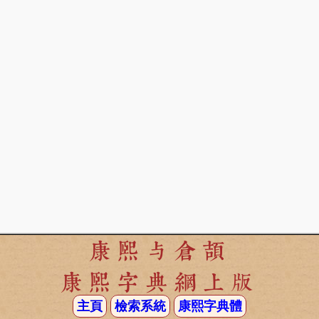
康熙与倉頡
康熙字典網上版
主頁
檢索系統
康熙字典體