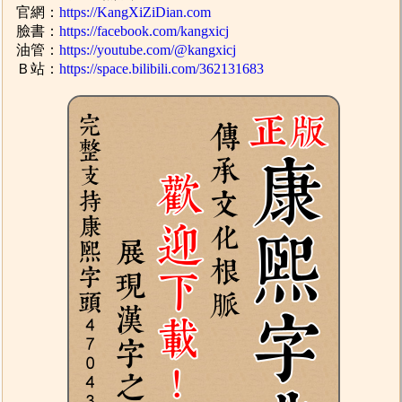
官網：
https://KangXiZiDian.com
臉書：
https://facebook.com/kangxicj
油管：
https://youtube.com/@kangxicj
Ｂ站：
https://space.bilibili.com/362131683