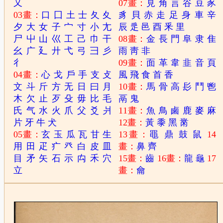
又
07畫：
見
角
言
谷
豆
豕
03畫：
口
囗
土
士
夂
夊
豸
貝
赤
走
足
身
車
辛
夕
大
女
子
宀
寸
小
尢
辰
辵
邑
酉
釆
里
尸
屮
山
巛
工
己
巾
干
08畫：
金
長
門
阜
隶
隹
幺
广
廴
廾
弋
弓
彐
彡
雨
靑
非
彳
09畫：
面
革
韋
韭
音
頁
04畫：
心
戈
戶
手
支
攴
風
飛
食
首
香
文
斗
斤
方
无
日
曰
月
10畫：
馬
骨
高
髟
鬥
鬯
木
欠
止
歹
殳
毋
比
毛
鬲
鬼
氏
气
水
火
爪
父
爻
爿
11畫：
魚
鳥
鹵
鹿
麥
麻
片
牙
牛
犬
12畫：
黃
黍
黑
黹
05畫：
玄
玉
瓜
瓦
甘
生
13畫：
黽
鼎
鼓
鼠
14
用
田
疋
疒
癶
白
皮
皿
畫：
鼻
齊
目
矛
矢
石
示
禸
禾
穴
15畫：
齒
16畫：
龍
龜
17
立
畫：
龠