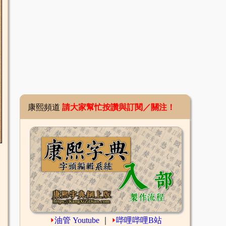
康熙頻道
請大家幫忙按讚與訂閱／關注！
⏵
油管 Youtube
｜
⏵
哔哩哔哩B站