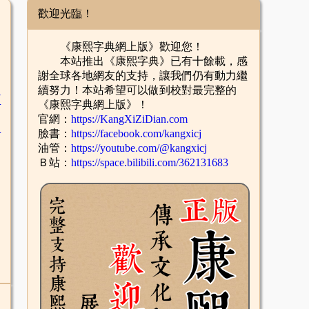
歡迎光臨！
《康熙字典網上版》歡迎您！
本站推出《康熙字典》已有十餘載，感
謝全球各地網友的支持，讓我們仍有動力繼
續努力！本站希望可以做到校對最完整的
臣
《康熙字典網上版》！
官網：
https://KangXiZiDian.com
辛
臉書：
https://facebook.com/kangxicj
油管：
https://youtube.com/@kangxicj
Ｂ站：
https://space.bilibili.com/362131683