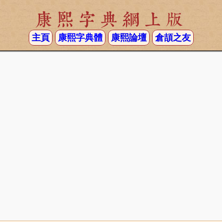
康熙字典網上版
主頁
康熙字典體
康熙論壇
倉頡之友