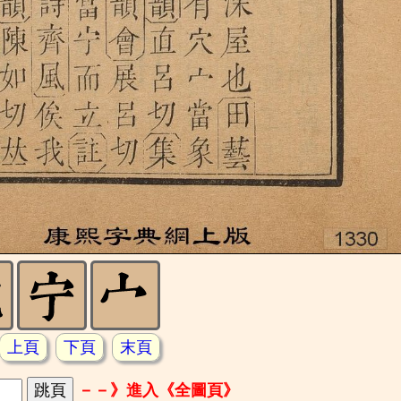
上頁
下頁
末頁
－－》進入《全圖頁》