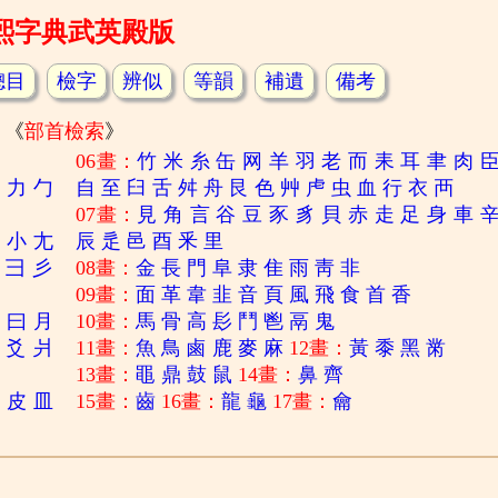
熙字典武英殿版
總目
檢字
辨似
等韻
補遺
備考
《
部首檢索
》
06畫：
竹
米
糸
缶
网
羊
羽
老
而
耒
耳
聿
肉
刀
力
勹
自
至
臼
舌
舛
舟
艮
色
艸
虍
虫
血
行
衣
襾
07畫：
見
角
言
谷
豆
豕
豸
貝
赤
走
足
身
車
寸
小
尢
辰
辵
邑
酉
釆
里
彐
彡
08畫：
金
長
門
阜
隶
隹
雨
靑
非
09畫：
面
革
韋
韭
音
頁
風
飛
食
首
香
日
曰
月
10畫：
馬
骨
高
髟
鬥
鬯
鬲
鬼
爻
爿
11畫：
魚
鳥
鹵
鹿
麥
麻
12畫：
黃
黍
黑
黹
13畫：
黽
鼎
鼓
鼠
14畫：
鼻
齊
白
皮
皿
15畫：
齒
16畫：
龍
龜
17畫：
龠