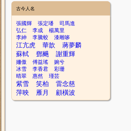
古今人名
張國輝
張定璠
司馬進
弘仁
李成
楊萬里
李紳
李騰蛟
漆雕哆
江亢虎
華歆
蔣夢麟
蘇軾
鄧颺
謝重輝
姍傲
傅益瑤
婉兮
冰雪
李香君
彩珊
晴翠
惠然
瑾芸
紫雪
笑柏
雷念慈
萍映
雁月
顧橫波