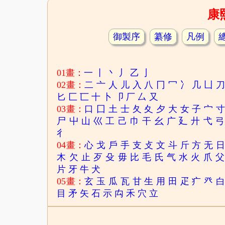
康
御製序
纂修
凡例
01畫：
一
丨
丶
丿
乙
亅
02畫：
二
亠
人
儿
入
八
冂
冖
冫
几
凵
匕
匚
匸
十
卜
卩
厂
厶
又
03畫：
口
囗
土
士
夂
夊
夕
大
女
子
宀
尸
屮
山
巛
工
己
巾
干
幺
广
廴
廾
弋
弓
彳
04畫：
心
戈
戶
手
支
攴
文
斗
斤
方
无
木
欠
止
歹
殳
毋
比
毛
氏
气
水
火
爪
父
片
牙
牛
犬
05畫：
玄
玉
瓜
瓦
甘
生
用
田
疋
疒
癶
目
矛
矢
石
示
禸
禾
穴
立